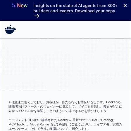
コ
✕
Insights on the state of AI agents from 800+
ン
builders and leaders. Download your copy
テ
ン
ツ
へ
ス
キ
ッ
プ
AIは急速に進化しており、お客様が一歩先を行くお手伝いをします。Docker の
開発者向けファーストのウェビナーに参加して、ノイズを排除し、業界がどこに
向かっているのかを確認し、どのように先導できるかを学びましょう。
エージェント AI 向けに構築された Docker の最新のツール (MCP Catalog、
MCP Toolkit、Model Runner など) を最初にご覧ください。ライブデモ、実際の
ユースケース、そして今後の展開についてご紹介します。