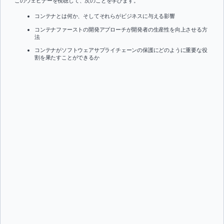
このウェビナーを視聴して、次のことを学びます。
コンテナとは何か、そしてそれらがビジネスに与える影響
コンテナファーストの開発アプローチが開発者の生産性を向上させる方
法
コンテナがソフトウェアサプライチェーンの保護にどのように重要な役
割を果たすことができるか
名前：
*
名字：
*
役職:
*
会社：
*