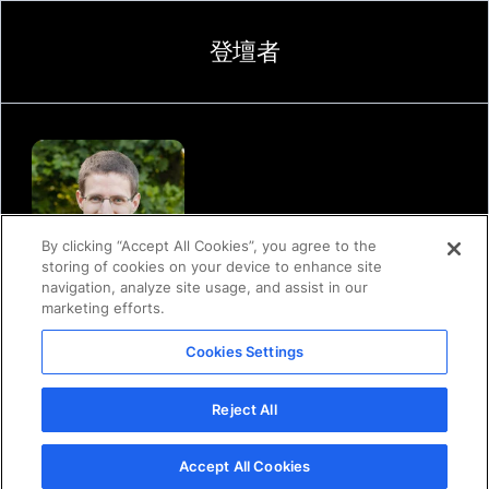
登壇者
By clicking “Accept All Cookies”, you agree to the
storing of cookies on your device to enhance site
navigation, analyze site usage, and assist in our
marketing efforts.
マイケル・アーウィン
デベロッパー・リレーションズ担当プリンシパル・エンジニア
Cookies Settings
Docker
Reject All
Accept All Cookies