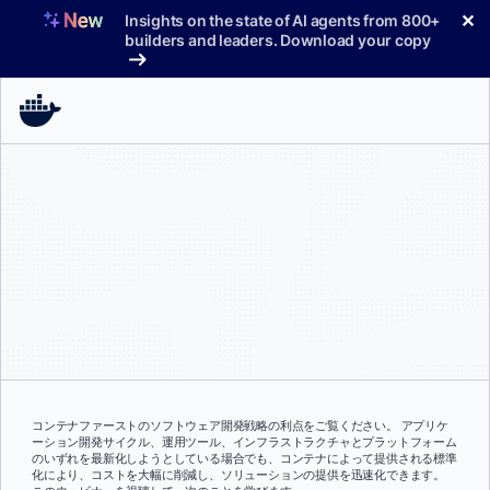
コ
✕
Insights on the state of AI agents from 800+
ン
builders and leaders. Download your copy
テ
ン
ツ
へ
ス
キ
ッ
プ
コンテナファーストのソフトウェア開発戦略の利点をご覧ください。 アプリケ
ーション開発サイクル、運用ツール、インフラストラクチャとプラットフォーム
のいずれを最新化しようとしている場合でも、コンテナによって提供される標準
化により、コストを大幅に削減し、ソリューションの提供を迅速化できます。