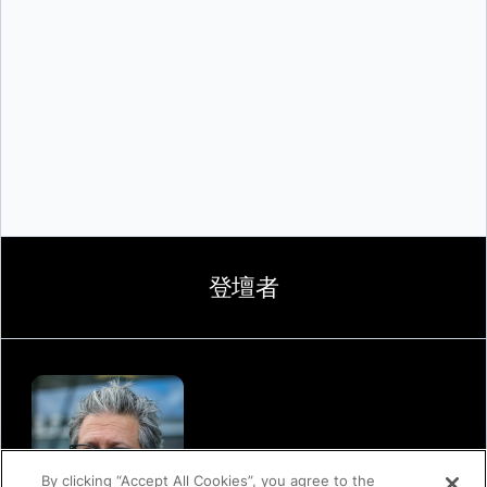
送信
登壇者
By clicking “Accept All Cookies”, you agree to the