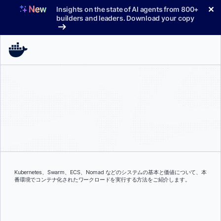
コ
✕
Insights on the state of AI agents from 800+
ン
builders and leaders. Download your copy
テ
ン
ツ
へ
ス
キ
ッ
プ
Kubernetes、Swarm、ECS、Nomad などのシステムの基本と価値について、本
番環境でコンテナ化されたワークロードを実行する方法をご紹介します。