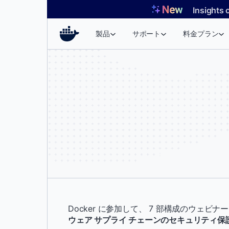
コ
Insights 
ン
テ
製品
サポート
料金プラン
ン
ツ
へ
ス
キ
ッ
プ
Docker に参加して、 7 部構成のウェビナ
ウェア サプライ チェーンのセキュリティ保