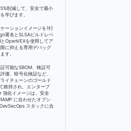
*
名字：
95%削減して、安全で最小
法を学びます。
*
役職:
ケーションイメージを1行
sign署名とSLSAビルドレベ
とOpenVEXを使用してア
*
会社：
小限に抑える専用デバッグ
します。
*
メール：
証可能なSBOM、検証可
性評価、暗号化検証など、
*
電話番号：
プライチェーンのゴールド
って維持され、エンタープ
*
国：
er 強化イメージは、安全
dRAMP に合わせたオプシ
DevSecOps スタックに合
私の連絡先情報を提供す
DockerがDockerの
連絡を私に連絡すること
はオプトアウトについて