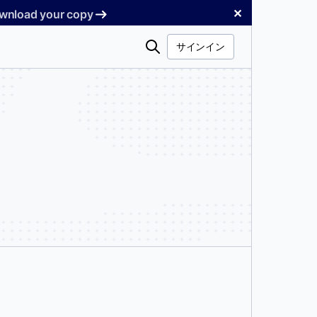
✕
Download your copy
検
サインイン
索