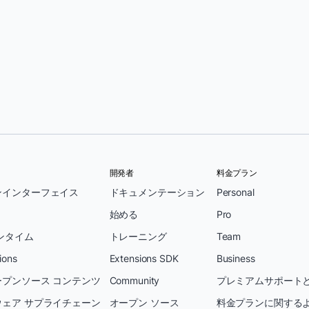
ockerについて
AI ワークフローの統合など、Docker が re:Invent 2025
ンでは、今後のパートナーとエコシステムの発表への早
開発者
料金プラン
ンインターフェイス
ドキュメンテーション
Personal
始める
Pro
ンタイム
トレーニング
Team
ions
Extensions SDK
Business
プンソース コンテンツ
Community
プレミアムサポートと
ェア サプライチェーン
オープン ソース
料金プランに関する