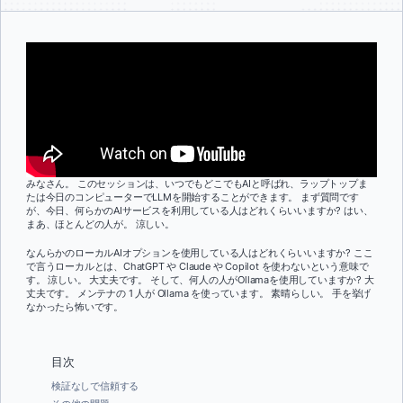
みなさん。 このセッションは、いつでもどこでもAIと呼ばれ、ラップトップま
たは今日のコンピューターでLLMを開始することができます。 まず質問です
が、今日、何らかのAIサービスを利用している人はどれくらいいますか? はい、
まあ、ほとんどの人が。 涼しい。
なんらかのローカルAIオプションを使用している人はどれくらいいますか? ここ
で言うローカルとは、ChatGPT や Claude や Copilot を使わないという意味で
す。 涼しい。 大丈夫です。 そして、何人の人がOllamaを使用していますか? 大
丈夫です。 メンテナの 1 人が Ollama を使っています。 素晴らしい。 手を挙げ
なかったら怖いです。
目次
検証なしで信頼する