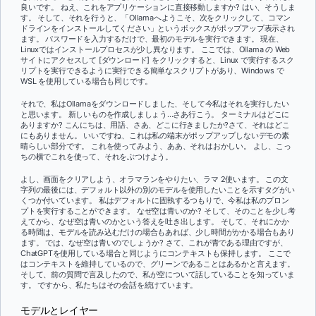
良いです。 ねえ、これをアプリケーションに直接移動しますか? はい、そうしま
す。 そして、それを行うと、「Ollamaへようこそ、次をクリックして、コマン
ドラインをインストールしてください」というボックスがポップアップ表示され
ます。 パスワードを入力するだけで、最初のモデルを実行できます。 現在、
Linuxではインストールプロセスが少し異なります。 ここでは、Ollama の Web
サイトにアクセスして [ダウンロード] をクリックすると、Linux で実行するスク
リプトを実行できるように実行できる簡単なスクリプトがあり、Windows で
WSL を使用している場合も同じです。
それで、私はOllamaをダウンロードしました、そして今私はそれを実行したい
と思います。 新しいものを作成しましょう...さあ行こう。 ターミナルはどこに
ありますか? こんにちは、用語、さあ、どこに行きましたか?さて、それはどこ
にもありません。 いいですね、これは私の端末がポップアップしないデモの素
晴らしい部分です。 これを使ってみよう、ああ、それはおかしい。 よし、こっ
ちの横でこれを使って、それをぶつけよう。
よし、画面をクリアしよう、オラマランをやりたい、ラマ 2使います。 この文
字列の最後には、デフォルト以外の別のモデルを使用したいことを示すタグがい
くつか付いています。 私はデフォルトに固執するつもりで、今私は私のプロン
プトを実行することができます。 なぜ空は青いのか? そして、そのことを少し考
えてから、なぜ空は青いのかという答えを吐き出します。 そして、それにかか
る時間は、モデルを読み込むだけの場合もあれば、少し時間がかかる場合もあり
ます。 では、なぜ空は青いのでしょうか? さて、これが青である理由ですが、
ChatGPTを使用している場合と同じようにコンテキストも保持します。 ここで
はコンテキストを維持しているので、グリーンであることはあるかと言えます。
そして、前の質問で言及したので、私が空について話していることを知っていま
す。 ですから、私たちはその会話を続けています。
モデルとレイヤー