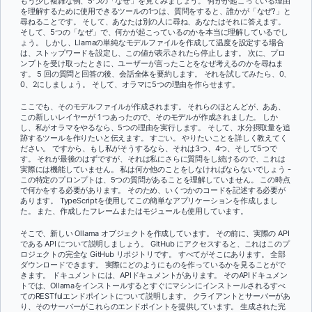
もう少し複雑な例、5つの「なぜ」を見てみましょう。 何かが起こっている理由
を理解するために使用できるツールの1つは、質問をすると、誰かが「なぜ?」と
尋ねることです。 そして、あなたは別の人に尋ね、あなたはそれに答えます。
そして、5つの「なぜ」で、何かが起こっているのかを本当に理解しているでし
ょう。 しかし、Llamaの単純なモデルファイルを作成して温度を設定する場合
は、ストップワードを設定し、この値が表示されたら停止します。 次に、プロ
ンプトを受け取ったときに、ユーザーが言ったことをなぜ考えるのかを尋ねま
す。 5 回の質問と回答の後、会話全体を要約します。 それを試してみたら、0、
0、2にしましょう。 そして、オラマに5つの理由を作らせます。
ここでも、そのモデルファイルが作成されます。 それらのほとんどが、ああ、
この新しいレイヤーが 1 つあったので、そのモデルが作成されました。 しか
し、私がオラマをやるなら、5つの理由を実行します。 そして、水分摂取量を追
跡するツールを作りたいと伝えます。 すごい。 やりたいことを詳しく教えてく
ださい。 ですから、もし私がそうするなら、それは3つ、4つ、そして5つで
す。 それが最後のはずですが、それは私にさらに質問をし続けるので、これは
実際には機能していません。 私は何か他のことをしなければならないでしょう -
この特定のプロンプトは、5つの質問があることを理解していません。 この時点
で何かをする必要があります。 そのため、いくつかのコードを記述する必要が
あります。 TypeScriptを使用してこの簡単なアプリケーションを作成しまし
た。 また、作成したフレームまたはモジュールも使用しています。
そこで、新しい Ollama オブジェクトを作成しています。 その前に、実際の API
である API について説明しましょう。 GitHub にアクセスすると、これはこのプ
ロジェクトの完全な GitHub リポジトリです。 すべてがそこにあります。 全部
ダウンロードできます。 実際にどのようにものを作っているかを見ることがで
きます。 ドキュメントには、APIドキュメントがあります。 そのAPIドキュメン
トでは、Ollamaをインストールするとすぐにマシンにインストールされるすべ
てのRESTfulエンドポイントについて説明します。 クライアントとサーバーがあ
り、そのサーバーがこれらのエンドポイントを提供しています。 生成された完