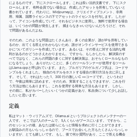
によるものです。 下にスクロールします。これは長い法的文書です。 下にスク
ロールします。 有料会員でない場合は、作成したアセットを所有していないと
書かれています。 代わりに、Midjourneyは、クリエイティブコメント、非商
用、帰属、国際ライセンスの下でアセットのライセンスを付与します。 したが
って、アイコンを作成していて、それをビジネスに使用し、無料で使用する場合
は、いくつかの問題が発生します。 捕まらなきゃいけないんだろうけど、それ
で問題があるんだよね。
そのため、このような問題はたくさんあり、多くの企業が、誰がIPを所有してい
るのか、出てくる答えがわからないため、誰がオンラインサービスを使用できる
かについてポリシーを作成しています。 あるいは、その答えに対する法的な権
利があるのかどうかさえわかりません。 ですから、もしかしたら、解決策のす
べてではなく、これらの問題の多くに対する解決策は、おそらくローカルなもの
になるでしょう。 ありがたいことに、多くのツールランナーが使用するツール
はLlama.cppと呼ばれています。 また、ブルガリアのゲルガノフ氏は、コードサ
ンプルをくれました。 独自のモデルをホストする場合の実行方法を次に示しま
す。 そして、それはたった 1、300 行の激しいC ++コードです。 というわけ
で、午後は簡単に読めます。 そのため、実装することもできますが、これを行
う方法は他にもありますし、これを使用する簡単な方法もあります。 しかし、
その前に、私がカバーしたいいくつかの定義があり、私自身について少しお話し
したいと思います。
定義
私はマット・ウィリアムズで、Ollama.ai というプロジェクトのメンテナーの一
人です。 そこでは7人のチームで、5人くらいがブースにいます。 ですから、こ
のセッションの後、あなたは彼らにもっと情報を求めに行くことができます。
お馴染みの方もいらっしゃるので、ブースでお会いした方もたくさんいらっしゃ
いますが、とても嬉しいです。 もし、後で何か質問があり、ここで答える機会