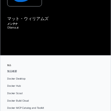
マット・ウィリアムズ
メンテナ
Ollama.ai
製品
製品概要
Docker Desktop
Docker Hub
Docker Scout
Docker Build Cloud
Docker MCP Catalog and Toolkit