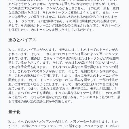
カバはそうかもしれません - なぜカバを選んだのかはわかりませんが - しかし、
その単語に3つか4つのトークンが入るかもしれません。 そのため、最も一般的
な単語の部分を見つけ、それらをトークンに変換しようとします。 また、トー
クンは椅子として保存されません。LLMに格納されるのはCHAIRではありませ
ん。 トークンです。 それは数字であり、その単語に関連付けられる数値です。
そして、その単語がトレーニング対象のものに表示されるたびに、そのトークン
を保存したり、そのトークンを参照したりしているだけです。
重みとバイアス
次に、重みとバイアスがあります。 モデルには、これらすべてのトークンが含
まれています。 そして、これらすべてのトークンは重みによって互いにリンク
されています。 重みは、これら 2 つの単語の部分またはトークンがどの程度関
連しているかを示しています。 そして、それは1つの次元だけではありません。
それは何千次元もあります。 これらすべての異なる単語や異なるトークンの間
には、これらすべてのリンクがあります。 そして、最初にモデルを構築すると
き、これらの重みはすべて同じです。 しかし、徐々にモデルのトレーニングを
開始します。 そして、トレーニングはこれらの重みを調整して、一部の寸法が
互いに非常に近くなるようにします。 そして、他の次元は互いに本当に遠く離
れています。 つまり、これらは重みであり、基本的には、モデルが認識し、計
算し、すべてのノードを通過し、すべての異なるレイヤーを通過し、それらの重
みに基づいて、それらの単語がどれだけ近いかを、コンテキストに基づいて、最
も可能性の高い次の単語は何かを判断します。
量子化
次に、すべての重みとバイアスを合計して、パラメーターを取得します。 した
がって、 70億のパラメータモデルについて話すとき、パラメータは、LLM内の