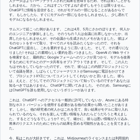
人データはよりパーソナライズされた結果を意味するため、それは良いことかも
しれません。 だから、これはすごいですよね? 必ずしもそうとは限りません。
ChatGPTに情報を送信すると、それがモデルの一部になることがあるからで
す。 もしかしたら、すぐにモデルの一部になるかもしれませんし、少し遅れて
モデルになるかもしれません。
サムスンで起こった例があります。 これは4月、5月にさかのぼります。 何人か
のエンジニアが参加しました。 そのうちの 1 人は会議に出席しなかったか、出
席したかもしれませんが、その会議から生成されたメモがありました。 彼はメ
モのセットをすべて取り、すべてのメモを読みたくなかったので、それを
ChatGPTに提出し、これを要約するように言いました。 そして、その通りにな
りました! それはこの素晴らしい要約を思いつきました。 OpenAI の Web サイト
を検索すると、最終的に Google フォームへのリンクが見つかり、モデルを改善
するためにモデルとのデータ共有をオプトアウトできます。 そして、この人た
ちはそれをしていなかったのです。 それで、彼らはこの内部プロジェクトにつ
いて会議を開き、しばらくしてジャーナリストがSamsungに電話をかけてき
て、プロジェクトXYZについてコメントしてくれないかと言いました。 彼ら
は、ええと、どうしてそのプロジェクトについて知っているのですか? あなたは
知るべきではありません。 ChatGPTに聞いてみました。 そのため、Samsungに
はChatGPTを誰も使用しないというポリシーがあります。
これは、ChatGPT へのアクセスを一般的に許可していないか、Azure にある特
別なホスト バージョンを使用する必要がある他の企業から聞いたことがありま
す。 しかし、他の研究者の何人かはこれを見て、良い結果がモデルに取り入れ
られているのなら、それを楽しんで悪い情報を入れたらどうだろうと考えまし
た。 するとどうなるでしょうか? そして、確かに、彼らは悪い情報が入り込み、
将来のリクエストのためにそれらの結果を歪める可能性があることを見てきまし
た。
今、私はこれが大好きです。 これは、Midjourneyのライセンスまたは利用規約