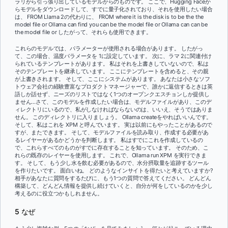
ラリから引っ張り出しているモデルからのものです。 ここで、Hugging Faceか
らモデルをダウンロードして、すでに量子化されており、それを使用したい場合
は、 FROM Llama 2の代わりに、 FROM where it is the disk is to be the the
model file or Ollama can find you can be the model file or Ollama can can be
the model file or したがって、それらも使用できます。
これらのモデルでは、パラメーターが使用される場合があります。 したがっ
て、この場合、温度パラメータを 1に設定しています。 次に、ラマ 2に関連付け
られているテンプレートがあります。 私はそれを上書きしていないので、私は
そのテンプレートを継承しています。 ここにテンプレートを含めると、その親
が上書きされます。 そして、ここにシステムがあります。 あなたは小さなソフ
トウェア会社の経験豊富なプロダクトマネージャーで、誰かに返信するときは英
語しか話せず、ニーズのリストではなく1つのオープンクエスチョンしか提供し
ません...さて、このモデルを作成したい場合は、モデルファイルがあり、このデ
ィレクトリにいるので、私がしなければならないのは、いいえ、そうではありま
せん。 このディレクトリに入りましょう。 Ollama createをやればいいんです。
そして、私はこれを XPM と呼んでいます。 実は以前にもやったことがあるので
すが、またできます。 そして、モデルファイルを読み取り、作成する必要があ
るレイヤーがあるかどうかを判断します。 私はすでにこれを作成しているの
で、これらすべてのものがすでに存在することを知っています。 そのため、こ
れらの既存のレイヤーを使用します。 これで、Ollama run XPM を実行できま
す。 そして、もう少し水を飲む必要があるので、水分摂取量を追跡するツール
を作りたいです。 面白いね。 どのようなインサイトを得たいと考えていますか?
相手があなたに質問をするたびに、もう1つの質問で答えてください。 どんどん
構築して、どんどん情報を提供し続けていくと、自分が何をしているのかを少し
考えるのに役立つかもしれません。
5 なぜ