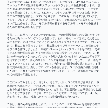
了のためだけにエンドポイントがあります。 したがって、ローカルホストのス
ラッシュ 11434で生成するAPIスラッシュをスラッシュする投稿を行います。 誰
もが 11434の関連性を見ていますか?ラマでしょ? 4がAで3がMなら、ラマでち
ょっと間抜けです。 しかし、とにかく、スラッシュAPIスラッシュ生成 11434 、
モデルの本体を渡すと、ラマ2になります。 この場合、 7B を指定しています。
そして、プロンプトはなぜ空が青いのかであり、それはあなたに応答をストリー
ミングし始めます。 次に、モデル情報を表示するモデルリストモデルを作成す
るための他のものがあります。
実際、ここに座っているメンテナの1人は、Python開発者がこれを扱いやすくす
るためにPythonバインディングも書いています。 そのコードはそこで見ること
ができます。 私はどちらかというとNode.jsタイプタイプタイプです。 というわ
けで、私はこれを使っています。 私は彼のライブラリをベースにした独自のラ
イブラリを作成しましたが、最初に Ollama というオブジェクトを作成し、その
モデルを数秒前に作成した 5 つの理由モデルに設定しています。 それから、私
はreadlineからいくつかのインプットを取り入れていますが、あなたのアイデア
は何ですか? 次に、答えのストリーミングを開始します。 そして、一語一語をプ
リントアウトしてもらいます。 そして、合計5つの質問が繰り返されます。 5 番
目の質問の最後に、新しいプロンプトを送信します。 5 つの理由の最後に到達
したので、これまでのすべての情報を要約します。 そして、吐き出すときにす
べての単語を印刷します。
ここに入ってみましょう。 涼しい。 そして、はい、5つの理由があります。 取
水量計を作成したい。 それはいいですね。 詳しく教えていただけますか? なぜ
これを作成するのですか? 素晴らしい。 だから、私は質問をしたり答えたりし続
けることができます。 つまり、2つということです。 これは3つです。 4。 5。
大丈夫です。 次に、収集したすべての情報の要約を行います。
これは、他のものを必要とせずに、いくつかのコードで Ollama を使用する方法
を示す、興味深く単純な例です。 それはすべて純粋にオラマです。 セクション