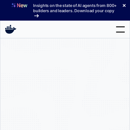
コ
✕
Insights on the state of AI agents from 800+
ン
builders and leaders. Download your copy
テ
ン
ツ
へ
検
ス
索
キ
ッ
製品
プ
サポート
料金プラン
ブログ
ドキュメント
サインイン