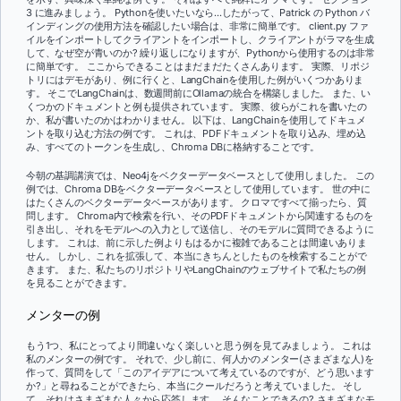
3 に進みましょう。 Pythonを使いたいなら...したがって、Patrick の Python バ
インディングの使用方法を確認したい場合は、非常に簡単です。 client.py ファ
イルをインポートしてクライアントをインポートし、クライアントがラマを生成
して、なぜ空が青いのか? 繰り返しになりますが、Pythonから使用するのは非常
に簡単です。 ここからできることはまだまだたくさんあります。 実際、リポジ
トリにはデモがあり、例に行くと、LangChainを使用した例がいくつかありま
す。 そこでLangChainは、数週間前にOllamaの統合を構築しました。 また、い
くつかのドキュメントと例も提供されています。 実際、彼らがこれを書いたの
か、私が書いたのかはわかりません。 以下は、LangChainを使用してドキュメ
ントを取り込む方法の例です。 これは、PDFドキュメントを取り込み、埋め込
み、すべてのトークンを生成し、Chroma DBに格納することです。
今朝の基調講演では、Neo4jをベクターデータベースとして使用しました。 この
例では、Chroma DBをベクターデータベースとして使用しています。 世の中に
はたくさんのベクターデータベースがあります。 クロマですべて揃ったら、質
問します。 Chroma内で検索を行い、そのPDFドキュメントから関連するものを
引き出し、それをモデルへの入力として送信し、そのモデルに質問できるように
します。 これは、前に示した例よりもはるかに複雑であることは間違いありま
せん。 しかし、これを拡張して、本当にきちんとしたものを検索することがで
きます。 また、私たちのリポジトリやLangChainのウェブサイトで私たちの例
を見ることができます。
メンターの例
もう1つ、私にとってより間違いなく楽しいと思う例を見てみましょう。 これは
私のメンターの例です。 それで、少し前に、何人かのメンター(さまざまな人)を
作って、質問をして「このアイデアについて考えているのですが、どう思います
か?」と尋ねることができたら、本当にクールだろうと考えていました。 そし
て、それはさまざまな人々から応答します。 そんなことできるの? さまざまなモ