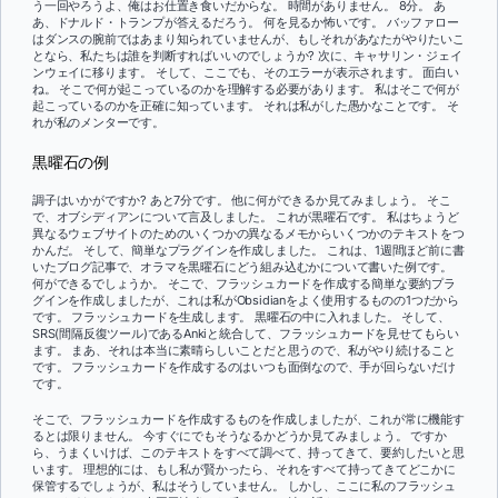
う一回やろうよ、俺はお仕置き食いだからな。 時間がありません。 8分。 あ
あ、ドナルド・トランプが答えるだろう。 何を見るか怖いです。 バッファロー
はダンスの腕前ではあまり知られていませんが、もしそれがあなたがやりたいこ
となら、私たちは誰を判断すればいいのでしょうか? 次に、キャサリン・ジェイ
ンウェイに移ります。 そして、ここでも、そのエラーが表示されます。 面白い
ね。 そこで何が起こっているのかを理解する必要があります。 私はそこで何が
起こっているのかを正確に知っています。 それは私がした愚かなことです。 そ
れが私のメンターです。
黒曜石の例
調子はいかがですか? あと7分です。 他に何ができるか見てみましょう。 そこ
で、オブシディアンについて言及しました。 これが黒曜石です。 私はちょうど
異なるウェブサイトのためのいくつかの異なるメモからいくつかのテキストをつ
かんだ。 そして、簡単なプラグインを作成しました。 これは、1週間ほど前に書
いたブログ記事で、オラマを黒曜石にどう組み込むかについて書いた例です。
何ができるでしょうか。 そこで、フラッシュカードを作成する簡単な要約プラ
グインを作成しましたが、これは私がObsidianをよく使用するものの1つだから
です。 フラッシュカードを生成します。 黒曜石の中に入れました。 そして、
SRS(間隔反復ツール)であるAnkiと統合して、フラッシュカードを見せてもらい
ます。 まあ、それは本当に素晴らしいことだと思うので、私がやり続けること
です。 フラッシュカードを作成するのはいつも面倒なので、手が回らないだけ
です。
そこで、フラッシュカードを作成するものを作成しましたが、これが常に機能す
るとは限りません。 今すぐにでもそうなるかどうか見てみましょう。 ですか
ら、うまくいけば、このテキストをすべて調べて、持ってきて、要約したいと思
います。 理想的には、もし私が賢かったら、それをすべて持ってきてどこかに
保管するでしょうが、私はそうしていません。 しかし、ここに私のフラッシュ