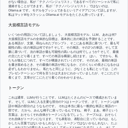
がない場合は、私が「テクノバンジェリスト」であるすべてのソーシャルで私に
連絡することができます。 私が「テクノバンジェリスト」ではないのは、
Ollama.ai です。 モデルをプッシュできるというアイデアについて話しますが、
私はマットWをスラッシュ Ollama.ai モデルをたくさん持っています。
大規模言語モデル
いくつかの用語について話しましょう。 大規模言語モデル、LLM。 あれは何?
大規模言語モデルの全体的な目標は、基本的に次の単語を予測することです。
ある単語が、文脈、尋ねられたプロンプト、そこにある単語に基づいて、最も可
能性の高い次の単語は何ですか? そして、その単語、その2つの単語、そして文
脈に基づいて、次の単語が最も可能性の高いものは何でしょうか? そして、最後
の文にたどり着くまで、すべての単語を構築し続けます。 はい。 ですから、私
たちが進むにつれて、すべてが構築されていくのです。 そのため、最初の単語
を書き留めるとき、その最後の単語が何になるか、どのくらいの長さになるかは
必ずしもわかりません。 私たちと同じように、少なくとも私にとっては、この
プレゼンテーションで何を言うかは大まかにわかっていましたが、そこにたどり
着くまで、文章がどこにたどり着くのかわかりません。
トークン
これは通常、LLMが行うことです。 LLMはたくさんのピースで構成されていま
す。 そして、LLMに入る主要な部分の1つはトークンです。 さて、トークンは単
語や単語の部分のようなものです。 それは本当に最も一般的な単語と単語の一
部です。 だから、みんな椅子に座っているんですね。 椅子、まあ、椅子という
言葉は、おそらくそれ自体がトークンになるでしょう。 テーブルは、おそらく
それ自体がトークンになります。 でも表彰台、表彰台に立っているのは、もし
かしたら言葉ではないかもしれないし、トークンではないかもしれない。 たぶ
ん、それは2つの異なるトークンとしてポッドとiumになるでしょう。 そして、