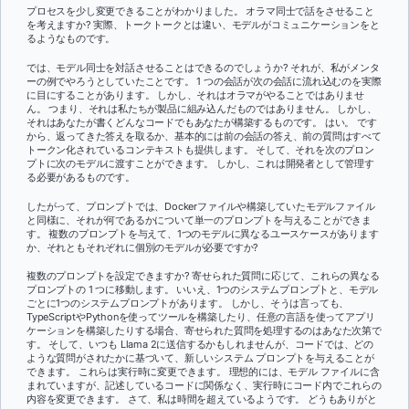
プロセスを少し変更できることがわかりました。 オラマ同士で話をさせること
を考えますか? 実際、トークトークとは違い、モデルがコミュニケーションをと
るようなものです。
では、モデル同士を対話させることはできるのでしょうか? それが、私がメンタ
ーの例でやろうとしていたことです。 1 つの会話が次の会話に流れ込むのを実際
に目にすることがあります。 しかし、それはオラマがやることではありませ
ん。 つまり、それは私たちが製品に組み込んだものではありません。 しかし、
それはあなたが書くどんなコードでもあなたが構築するものです。 はい。 です
から、返ってきた答えを取るか、基本的には前の会話の答え、前の質問はすべて
トークン化されているコンテキストも提供します。 そして、それを次のプロン
プトに次のモデルに渡すことができます。 しかし、これは開発者として管理す
る必要があるものです。
したがって、プロンプトでは、Dockerファイルや構築していたモデルファイル
と同様に、それが何であるかについて単一のプロンプトを与えることができま
す。 複数のプロンプトを与えて、1つのモデルに異なるユースケースがあります
か、それともそれぞれに個別のモデルが必要ですか?
複数のプロンプトを設定できますか? 寄せられた質問に応じて、これらの異なる
プロンプトの 1 つに移動します。 いいえ、1つのシステムプロンプトと、モデル
ごとに1つのシステムプロンプトがあります。 しかし、そうは言っても、
TypeScriptやPythonを使ってツールを構築したり、任意の言語を使ってアプリ
ケーションを構築したりする場合、寄せられた質問を処理するのはあなた次第で
す。 そして、いつも Llama 2に送信するかもしれませんが、コードでは、どの
ような質問がされたかに基づいて、新しいシステム プロンプトを与えることが
できます。 これらは実行時に変更できます。 理想的には、モデル ファイルに含
まれていますが、記述しているコードに関係なく、実行時にコード内でこれらの
内容を変更できます。 さて、私は時間を超えているようです。 どうもありがと