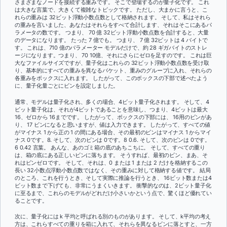
さまざまなノードを接続する重みです。 そこで登場するのが量子化です。 これ
は大きな言葉で、大きくて複雑なトピックです。 ただし、大まかに言うと、こ
れらの重みは 32ビット浮動小数点数として格納されます。 そして、私はそれら
の重みを言いました、あなたはそれらをすべて合計します、それはそこにあるパ
ラメータの数です。 つまり、 70 億 32ビット浮動小数点数を合計すると、大量
のデータになります。 たった 7 億でも。 つまり、 7 億 32ビットは 4 バイトで
す。 これは、710 億のパラメーター モデルだけで、約 28 ギガバイトのストレ
ージになります。つまり、 70 10億、それにさらにゼロを足すのです。 これは巨
大なファイルサイズですが、量子化はこれらの 32ビット浮動小数点数を受け取
り、基本的にすべての重みを異なるバケット、重みのグループに入れ、それらの
各重みをボックスに入れます。 したがって、このボックスの下部で述べたよう
に、量子化量ごとにビンを設定しました。
通常、モデルは量子化され、多くの場合、4ビット量子化されます。 そして、4
ビット量子化は、それが4ビットであることを意味し、つまり、4ビットは最大
16、ゼロから 16までです。 したがって、ボックスの下部には、 16用のビンがあ
り、 17 ビンになると思いますが、値は入力できます。 したがって、すべての値
がマイナス 1 から正の 1 の間にある場合、その最初のビンはマイナス 1 からマイ
ナス 0です。8. そして、次のビンは 0です。8 0.6. そして、次のビンは 0です。
6 0.42 言葉。 あんな、あのゴミ箱の底のあちこちに。 そして、すべての重り
は、箱の底にある正しいビンに落ちます。 そうすれば、最初のビン、まあ、そ
れはビンゼロです。 そして、それは、0 または 1 または 2 だけを格納するこの
長い 32小数点浮動小数点数ではなく、その重みに対して格納する値です。 結局
のところ、これを行うとき、そして実際に推論を行うとき、 16ビット数または4
ビット数まで下げても、非常にうまくいきます。 衝撃的なのは、2ビット量子化
に至るまで、これらのモデルがどれだけ小さいかという点で、驚くほど優れてい
ることです。
次に、量子化には k 平均と呼ばれる別のものがあります。 そして、k平均の考え
方は、これらすべての重りを箱に入れて、それらを異なるビンに落とすと、一方