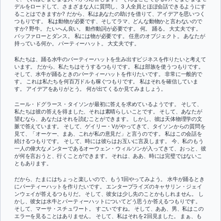
デルをロードして、さまざまな人に質問し、3 人全員とほぼ会話できるようにす
ることはできますか? だから、私はあなたの助けを借りて、アイデアを思いつく
つもりです。 私は動物が必要です、そしてラマ、どんな動物かと言わないので
すか? 野牛。 たいへん良い。 動作動詞が必要です。 何。 踊る。 大丈夫です。
バッファローとダンス。 私には物が必要です。 任意のオブジェクト。 あなたが
持っている何か。 パーティーハット。 大丈夫です。
私たちは、踊る水牛のパーティーハットを生み出すビジネスを作りたいと考えて
います。 だから、私たちはそうするつもりです。 私は部族を使うつもりです。
そして、水牛が踊るときのパーティーハットを作りたいです。 非常に一般的で
す。 これは私たちを何百万ドルも稼ぐつもりです。 私はそれを確信していま
す。 アイデアをありがとう。 何が出てくるか見てみましょう。
ニール・ドグラース・タイソンが最初に答えを求めているようです。 そして、
私たちは彼の答えを得ました、それは素晴らしいことです。 そして、あなたが
望むなら、あなたはそれを読むことができます。 しかし、彼は天体物理学の文
脈で答えています。 そして、ゲイリー・Vがやってきて、タイソンからの質問を
見て、「オーケー、まあ、これが私の意見だ」と言うのです。 私はこの会話を
続けるつもりです。 そして、時には彼らはお互いに言及します。 今、私のもう
一人の偉大なメンターであるオーウェン・ウィルソンが入ってきて、おっと、彼
が何を言おうと、行くことができます。 それは、ああ、時には完璧ではないこ
ともあります。
だから、たまにはちょっと楽しいので、もう1回やってみよう。 水牛が踊るとき
にパーティーハットを作りたいです。 エンタープライズのキャサリン・ジェイ
ンウェイが答えるつもりだ。 そして、彼女は少し先のことかもしれません。 し
かし、彼女は水牛とパーティーハットについてどう思うか答えるつもりです。
そして、マーサ・スチュワート。 すごいですね。 そして、ああ、男、私はこの
エラーを見ることはありません。 そして、私はそれを2回見ました。 まぁ、も