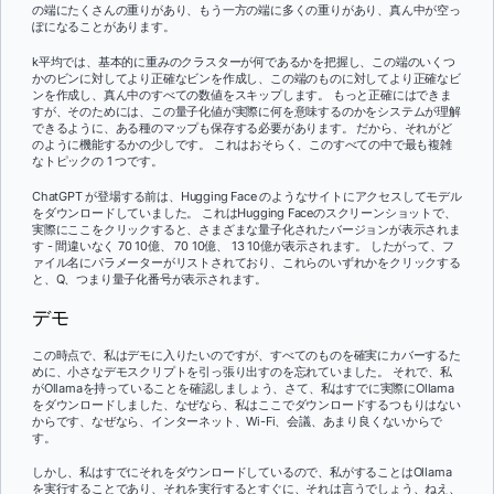
の端にたくさんの重りがあり、もう一方の端に多くの重りがあり、真ん中が空っ
ぽになることがあります。
k平均では、基本的に重みのクラスターが何であるかを把握し、この端のいくつ
かのビンに対してより正確なビンを作成し、この端のものに対してより正確なビ
ンを作成し、真ん中のすべての数値をスキップします。 もっと正確にはできま
すが、そのためには、この量子化値が実際に何を意味するのかをシステムが理解
できるように、ある種のマップも保存する必要があります。 だから、それがど
のように機能するかの少しです。 これはおそらく、このすべての中で最も複雑
なトピックの 1 つです。
ChatGPT が登場する前は、Hugging Face のようなサイトにアクセスしてモデル
をダウンロードしていました。 これはHugging Faceのスクリーンショットで、
実際にここをクリックすると、さまざまな量子化されたバージョンが表示されま
す - 間違いなく 70 10億、 70 10億、 13 10億が表示されます。 したがって、フ
ァイル名にパラメーターがリストされており、これらのいずれかをクリックする
と、Q、つまり量子化番号が表示されます。
デモ
この時点で、私はデモに入りたいのですが、すべてのものを確実にカバーするた
めに、小さなデモスクリプトを引っ張り出すのを忘れていました。 それで、私
がOllamaを持っていることを確認しましょう、さて、私はすでに実際にOllama
をダウンロードしました、なぜなら、私はここでダウンロードするつもりはない
からです、なぜなら、インターネット、Wi-Fi、会議、あまり良くないからで
す。
しかし、私はすでにそれをダウンロードしているので、私がすることはOllama
を実行することであり、それを実行するとすぐに、それは言うでしょう、ねえ、