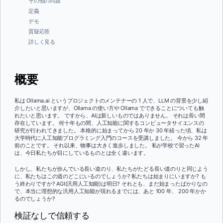
その他の問題
定義
デモ
質疑応答
詳しく見る
概要
私は Ollama.ai というプロジェクトのメンテナーの 1 人で、LLM の背景を少し紹
介したいと思いますが、Ollama の使い方や Ollama でできることについても触
れたいと思います。 ですから、AIは新しいものではありません。 それは長い間
存在しています。 何十年もの間、人工知能に関するコンピュータサイエンスの
研究が行われてきました。 本格的に始まってから 20 年か 30 年経った頃、私は
大学時代に人工知能プログラミング入門のコースを受講しました。 今から 32 年
前のことです。 それ以来、物事は大きく進歩しました。 私が学校で習ったAI
は、今日私たちが目にしているものとは全く違います。
しかし、私たちが歩んでいる長い道のり、私たちがたどる長い道のりと同じよう
に、私たちはこの道のどこにいるのでしょうか? 私たちは始まりにいますか? も
う終わりですか? AGI(汎用人工知能)は明日? それとも、まだ始まったばかりなの
で、本当に理想的な汎用人工知能が現れるまでには、あと 100 年、 200 年かか
るのでしょうか?
検証なしで信頼する