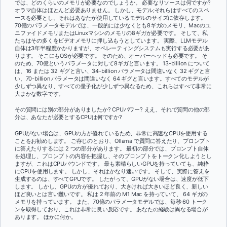
では、どのくらいのメモリが必要なのでしょうか。 必要なリソースは何ですか?
オラマ自体はほとんど必要ありません。 しかし、モデル;それらはすべてのスペ
ースを必要とし、それはあなたが使用しているモデルのサイズに依存します。
70億のパラメータモデルでは、一般的には少なくとも8ギガのメモリ、Macのユ
ニファイドメモリまたはLinuxマシンのメモリの8ギガが必要です。 そして、私
たちはその多くをビデオメモリに押し込もうとしています。 実際、LLMモデル
自体は3年半程度かかりますが、オペレーティングシステムも実行する必要があ
ります。 そこにもOSが必要です。 そのため、オーバーヘッドも必要です。 そ
のため、70億というパラメータに対して8ギガと言います。 13-billion について
は、16 または 32 ギグと言い、34-billion パラメータは間違いなく 32 ギグと言
い、70-billion パラメータは間違いなく 64 ギグと言います。すべてのモデルが
少しずつ異なり、すべての量子化が少しずつ異なるため、これらはすべて非常に
大まかな数字です。
その質問には別の部分がありましたか? CPUパワー? ええ、それで質問の他の部
分は、あなたが必要とするCPUは何ですか?
GPUがない場合は、GPUの方が優れているため、非常に高速なCPUを使用する
ことをお勧めします。 ご存じのとおり、Ollama で質問に答えたり、プロンプト
に答えたりするには 2 つの部分があります。 最初の部分では、プロンプト自体
を処理し、プロンプトの内容を把握し、そのプロンプトをトークン化しようとし
ますが、これはCPUバウンドです。 最も素晴らしいGPUを持っていても、純粋
にCPUを使用します。 しかし、それはかなり速いです。 そして、実際に答えを
生成するのは、すべてGPUです。 したがって、GPUがない場合は、速度が低下
します。 しかし、GPUの方が優れており、大きければ大きいほど良く、新しい
ほど良いとは言い難いです。 私は 2 年前の M1 Mac を持っていて、 64 ギガの
メモリを持っています。 また、70億のパラメータモデルでは、毎秒 60 トーク
ンを取得しており、これは非常に良い反応です。 あなたの経験は異なる場合が
あります。 ほかに何か。