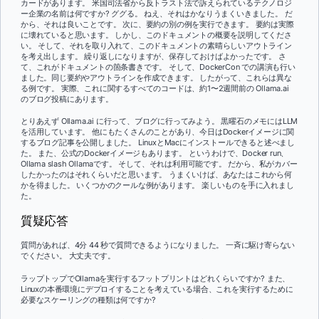
カードがあります。 米国司法省から反トラスト法で訴えられているテクノロジ
ー企業の名前は何ですか? ググる。 ねえ、それはかなりうまくいきました。 だ
から、それは良いことです。 次に、要約の別の例を実行できます。 要約は実際
に壊れていると思います。 しかし、このドキュメントの概要を説明してくださ
い。 そして、それを取り入れて、このドキュメントの素晴らしいアウトライン
を考え出します。 繰り返しになりますが、保存しておけばよかったです。 さ
て、これがドキュメントの箇条書きです。 そして、DockerCon での講演も行い
ました。同じ要約やアウトラインを作成できます。 したがって、これらは異な
る例です。 実際、これに関するすべてのコードは、約1〜2週間前の Ollama.ai
のブログ投稿にあります。
とりあえず Ollama.ai に行って、ブログに行ってみよう。 黒曜石のメモにはLLM
を活用しています。 他にもたくさんのことがあり、今日はDockerイメージに関
するブログ記事を公開しました。 LinuxとMacにインストールできると述べまし
た。 また、公式のDockerイメージもあります。 というわけで、Docker run、
Ollama slash Ollamaです。 そして、それは利用可能です。 だから、私がカバー
したかったのはそれくらいだと思います。 うまくいけば、あなたはこれから何
かを得ました。 いくつかのクールな例があります。 楽しいものを手に入れまし
た。
質疑応答
質問があれば、4分 44 秒で質問できるようになりました。 一斉に駆け寄らない
でください。 大丈夫です。
ラップトップでOllamaを実行するフットプリントはどれくらいですか? また、
Linuxの本番環境にデプロイすることを考えている場合、これを実行するために
必要なスケーリングの種類は何ですか?