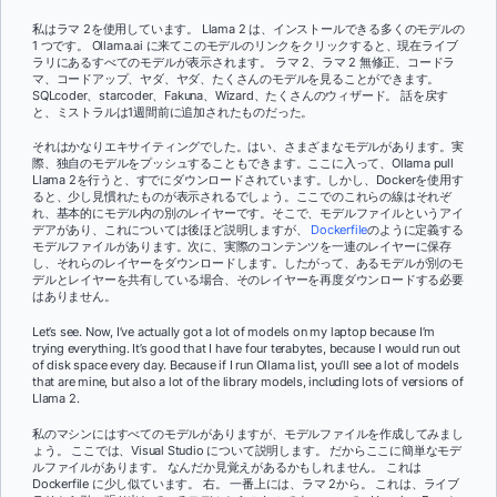
私はラマ 2を使用しています。 Llama 2 は、インストールできる多くのモデルの
1 つです。 Ollama.ai に来てこのモデルのリンクをクリックすると、現在ライブ
ラリにあるすべてのモデルが表示されます。 ラマ 2、ラマ 2 無修正、コードラ
マ、コードアップ、ヤダ、ヤダ、たくさんのモデルを見ることができます。
SQLcoder、starcoder、Fakuna、Wizard、たくさんのウィザード。 話を戻す
と、ミストラルは1週間前に追加されたものだった。
それはかなりエキサイティングでした。はい、さまざまなモデルがあります。実
際、独自のモデルをプッシュすることもできます。ここに入って、Ollama pull
Llama 2を行うと、すでにダウンロードされています。しかし、Dockerを使用す
ると、少し見慣れたものが表示されるでしょう。ここでのこれらの線はそれぞ
れ、基本的にモデル内の別のレイヤーです。そこで、モデルファイルというアイ
デアがあり、これについては後ほど説明しますが、
Dockerfile
のように定義する
モデルファイルがあります。次に、実際のコンテンツを一連のレイヤーに保存
し、それらのレイヤーをダウンロードします。したがって、あるモデルが別のモ
デルとレイヤーを共有している場合、そのレイヤーを再度ダウンロードする必要
はありません。
Let’s see. Now, I’ve actually got a lot of models on my laptop because I’m
trying everything. It’s good that I have four terabytes, because I would run out
of disk space every day. Because if I run Ollama list, you’ll see a lot of models
that are mine, but also a lot of the library models, including lots of versions of
Llama 2.
私のマシンにはすべてのモデルがありますが、モデルファイルを作成してみまし
ょう。 ここでは、Visual Studio について説明します。 だからここに簡単なモデ
ルファイルがあります。 なんだか見覚えがあるかもしれません。 これは
Dockerfile に少し似ています。 右。 一番上には、ラマ 2から。 これは、ライブ