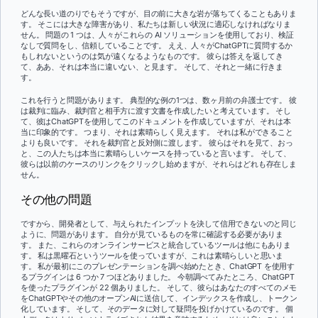
どんな長い道のりでもそうですが、目の前に大きな岩が落ちてくることもありま
す。 そこには大きな障害があり、私たちは新しい状況に適応しなければなりま
せん。 問題の 1 つは、人々がこれらの AI ソリューションを使用しており、検証
なしで質問をし、信頼していることです。 ええ、人々がChatGPTに質問するか
もしれないというのは気が遠くなるようなものです。 彼らは答えを返してき
て、ああ、それは本当に違いない、と見ます。 そして、それと一緒に行きま
す。
これを行うと問題があります。 典型的な例の1つは、数ヶ月前の弁護士です。 彼
は裁判に臨み、裁判官と相手方に渡す文書を作成したいと考えています。 そし
て、彼はChatGPTを使用してこのドキュメントを作成していますが、それは本
当に印象的です。 つまり、それは素晴らしく見えます。 それは私ができること
よりも良いです。 それを裁判官と反対側に渡します。 彼らはそれを見て、おっ
と、この人たちは本当に素晴らしいケースを持っていると言います。 そして、
彼らは以前のケースのリンクをクリックし始めますが、それらはどれも存在しま
せん。
その他の問題
ですから、開発者として、与えられたインプットを決して信用できないのと同じ
ように、問題があります。 自分が見ているものを常に確認する必要がありま
す。 また、これらのオンラインサービスと統合しているツールは他にもありま
す。 私は黒曜石というツールを使っていますが、これは素晴らしいと思いま
す。 私が最初にこのプレゼンテーションを調べ始めたとき、ChatGPT を使用す
るプラグインは 6 つか 7 つほどありました。 今朝調べてみたところ、ChatGPT
を使ったプラグインが 22 個ありました。 そして、彼らはあなたのすべてのメモ
をChatGPTやその他のオープンAIに送信して、インデックスを作成し、トークン
化しています。 そして、そのデータに対して疑問を投げかけているのです。 個