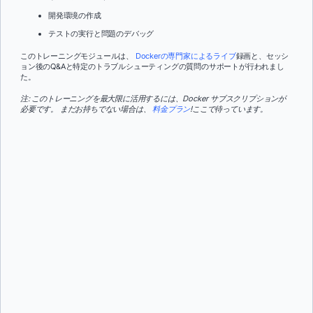
開発環境の作成
テストの実行と問題のデバッグ
このトレーニングモジュールは、
Dockerの専門家によるライブ
録画と、セッシ
ョン後のQ&Aと特定のトラブルシューティングの質問のサポートが行われまし
た。
注: このトレーニングを最大限に活用するには、Docker サブスクリプションが
必要です。 まだお持ちでない場合は、
料金プラン
!ここで待っています。
名前：
*
名字：
*
役職:
*
会社：
*