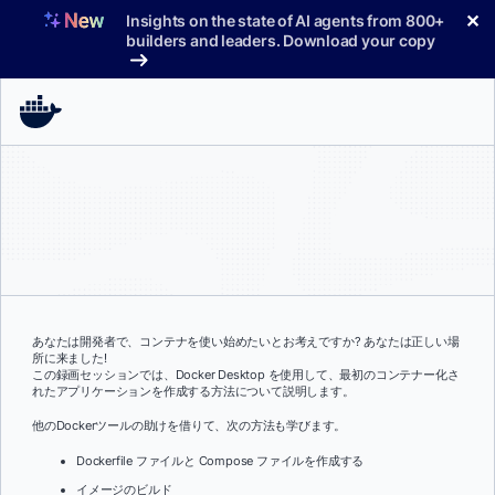
コ
✕
Insights on the state of AI agents from 800+
ン
builders and leaders. Download your copy
テ
ン
ツ
へ
ス
キ
ッ
プ
あなたは開発者で、コンテナを使い始めたいとお考えですか? あなたは正しい場
所に来ました!
この録画セッションでは、Docker Desktop を使用して、最初のコンテナー化さ
れたアプリケーションを作成する方法について説明します。
他のDockerツールの助けを借りて、次の方法も学びます。
Dockerfile ファイルと Compose ファイルを作成する
イメージのビルド