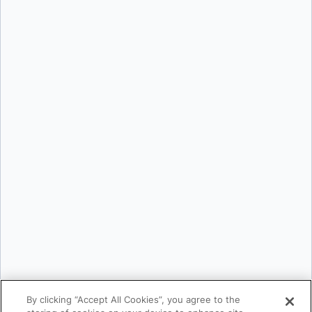
Last Name:
*
Job Title:
*
Company:
*
Email:
*
Phone Number:
*
Country:
*
By providing my contact information, I authorize Docker to contact me with
communications about Docker's products and services. See our
Privacy
Policy
for more details or to
opt-out
.
By clicking “Accept All Cookies”, you agree to the