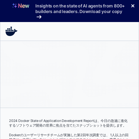
コ
✕
Insights on the state of AI agents from 800+
ン
builders and leaders. Download your copy
テ
ン
ツ
へ
ス
キ
ッ
プ
2024 Docker State of Application Development Reportは、今日の急速に進化
するソフトウェア開発の世界に焦点を当てたスナップショットを提供します。
Dockerのユーザーリサーチチームが実施した第2回年次調査では、 1人以上の回