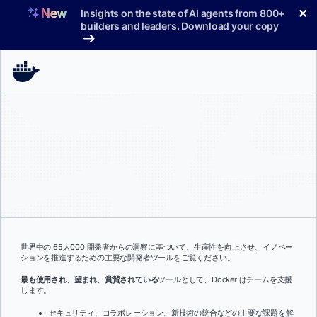
コ
✕
Insights on the state of AI agents from 800+
ン
builders and leaders. Download your copy
テ
ン
ツ
へ
ス
キ
ッ
プ
世界中の 65人000 開発者からの洞察に基づいて、生産性を向上させ、イノベー
ションを推進するための主要な開発者ツールをご覧ください。
最も使用され
、
望まれ
、
賞賛されている
ツールとして、Docker はチームを支援
します。
セキュリティ、コラボレーション、新技術の統合などの主要な課題を解