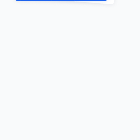
First Name:
*
Last Name:
*
Job Title:
*
Company:
*
Email:
*
Phone Number:
*
Country:
*