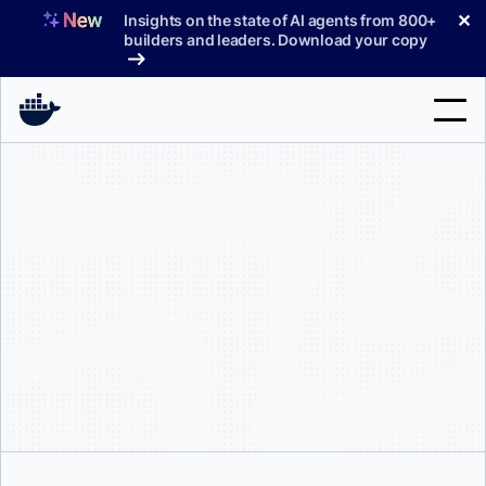
コ
✕
Insights on the state of AI agents from 800+
ン
builders and leaders. Download your copy
テ
ン
ツ
へ
検
ス
索
キ
ッ
製品
プ
サポート
料金プラン
ブログ
ドキュメント
サインイン