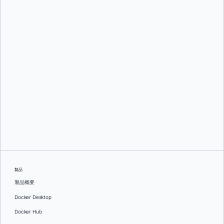
By providing my contact information, I authorize Docker to contact me with
communications about Docker's products and services. See our
Privacy
Policy
for more details or to
opt-out
.
Contact us
製品
製品概要
Docker Desktop
Docker Hub