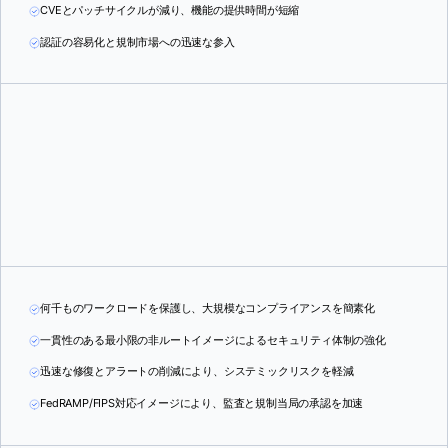
CVEとパッチサイクルが減り、機能の提供時間が短縮
認証の容易化と規制市場への迅速な参入
何千ものワークロードを保護し、大規模なコンプライアンスを簡素化
一貫性のある最小限の非ルートイメージによるセキュリティ体制の強化
迅速な修復とアラートの削減により、システミックリスクを軽減
FedRAMP/FIPS対応イメージにより、監査と規制当局の承認を加速