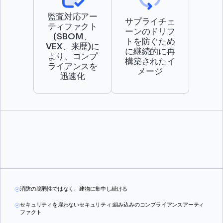
監査対応アー
サプライチェ
ティファクト
ーンのドリフ
(SBOM、
トを防ぐため
VEX、来歴)に
に継続的に再
より、コンプ
構築されたイ
ライアンスを
メージ
迅速化
消防の脆弱性ではなく、建物に集中し続ける
セキュリティを雇わないセキュリティ:組み込みのコンプライアンスアーティ
ファクト