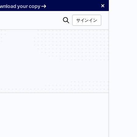
✕
Download your copy
検
サインイン
索