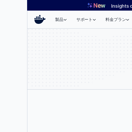
コ
Insights 
ン
テ
製品
サポート
料金プラン
ン
ツ
へ
ス
キ
ッ
プ