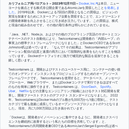
カリフォルニア州パロアルト – 2023年12月11日 –
Docker, Inc.®
は本日、ニュー
ヨークを拠点とする株式非公開企業であるAtomicJarを買収したこと
を発表しま
した。
2019年以来、Dockerによる7回目の買収となるこの買収は、ビジョンの
実現を加速するためにスタートアップ企業を買収することで、エンドツーエンド
の開発者体験を向上させることに引き続き注力しています。 この買収は、株式
と現金の組み合わせです。 その他の取引条件は明らかにされていません。
「Java、.NET、Node.js、およびその他のプログラミング言語のサポートとコン
テナベースのテスト自動化により、Testcontainersは開発者の「内部ループ」の
事実上の標準テストフレームワークになりました」とDockerのCEOであるScott
Johnston氏は述べています。 「なんで? その結果は、Testcontainersがアプリ
ケーション配信の品質と速度の両方において段階的な改善をもたらすことを物語
っています。 Dockerポートフォリオに強力で補完的な製品を追加できることを
嬉しく思います。」
Testcontainers は、開発およびテストのユースケース用に、コンテナーの使い捨
てのオンデマンド インスタンスをプロビジョニングするためのオープンソース
フレームワークです。 Testcontainersを使用すると、データベース、メッセージ
ブローカー、Webブラウザー、またはDockerコンテナで実行できるほぼすべて
のものを簡単に操作できます。 Testcontainers は、
DoorDash
、
Spotify
、
Uber
、
Netflix
などの主要なエンジニアリング組織におけるテスト対応開発を変
革し、開発ファースト テストのデファクト スタンダードになりました。 2022
年、TestcontainersはDocker Hubのプル数が5,000万から1億に増加し、テスト
カテゴリで最も急速に成長しているオープンソースプロジェクトの1つとなりま
した。 現在、月に1,000万回以上引き抜かれています。
「Dockerは、開発者がイノベーションに集中できるように、開発者エクスペリ
エンスを継続的に改善するという私たちの目標を共有しています」と、
Testcontainersの共同開発者兼CEOであるAtomicJarのSergei Egorov氏は述べ