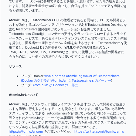
ています。 「Dockerに参加できることを嬉しく思います。私たちの組み合わせ
により、開発者の生産性が大幅に向上し、自信を持ってソフトウェアを出荷でき
ると確信しています。」
AtomicJarは、Testcontainers OSSの管理者であると同時に、ローカル開発とテ
ストを強化するコンパニオンアプリケーションであるTestcontainers Desktopを
含むTestcontainers開発者向けのソリューションも提供してきました。
Testcontainers Cloudは、コンテナの実行をクラウドにオフロードするクラウド
ベースのサービスで、異なるオペレーティングシステム間で一貫したテスト体験
を提供し、開発者の生産性とチームの効率を向上させます。 Testcontainersを使
用すると、DockerはIDEの開発者や、YAMLやその他の抽象化のない
Java、.NET、Node、Go、Haskellsなど、すでに使用している言語の開発者に
会うために、より多くの方法でさらに使いやすくなりました。
リソース
ブログ: Docker
whale-comes AtomicJar, maker of Testcontainers
(Docker のクジラが AtomicJar に Testcontainers のメーカー
)
ブログ:
AtomicJar が Docker の一部に
AtomicJarについて
AtomicJarは、ソフトウェア開発ライフサイクル全体にわたって開発者が統合テ
ストを簡単に行えるようにすることを使命としています。 最も人気のある統合
テストライブラリであるTestcontainersを管理しているのと同じチームによって
設立されたAtomicJarは、コードが本番環境で統合される多くの依存関係に対し
て、コンテナやコンテナ内で実行されているものを使用してテストするためのよ
りシンプルな方法を開発者に提供します。 詳細については
、
https://AtomicJar.com
をご覧いただくか、
https://twitter.com/AtomicJarinc