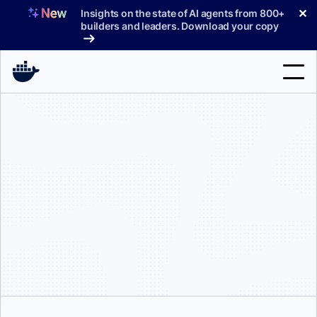
コ
✕
Insights on the state of AI agents from 800+
ン
builders and leaders. Download your copy
テ
ン
ツ
へ
検
ス
索
キ
ッ
製品
プ
サポート
料金プラン
ブログ
ドキュメント
サインイン