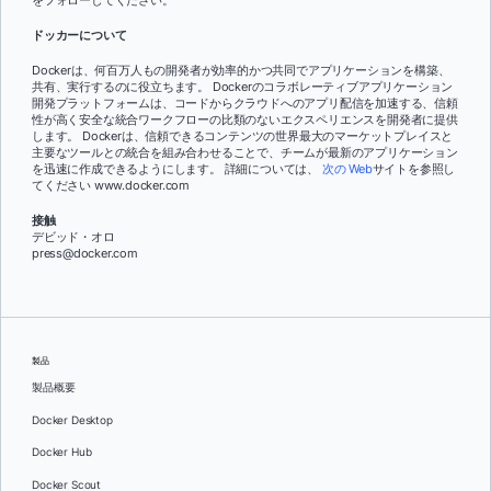
をフォローしてください。
ドッカーについて
Dockerは、何百万人もの開発者が効率的かつ共同でアプリケーションを構築、
共有、実行するのに役立ちます。 Dockerのコラボレーティブアプリケーション
開発プラットフォームは、コードからクラウドへのアプリ配信を加速する、信頼
性が高く安全な統合ワークフローの比類のないエクスペリエンスを開発者に提供
します。 Dockerは、信頼できるコンテンツの世界最大のマーケットプレイスと
主要なツールとの統合を組み合わせることで、チームが最新のアプリケーション
を迅速に作成できるようにします。 詳細については、
次の Web
サイトを参照し
てください www.docker.com
接触
デビッド・オロ
press@docker.com
製品
製品概要
Docker Desktop
Docker Hub
Docker Scout