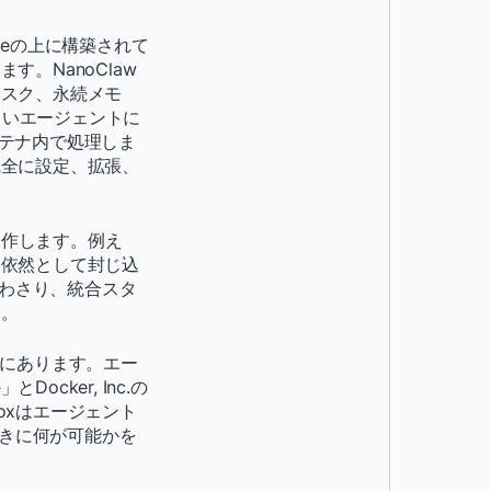
odeの上に構築されて
。NanoClaw
タスク、永続メモ
を正しいエージェントに
ンテナ内で処理しま
完全に設定、拡張、
で動作します。例え
は依然として封じ込
合わさり、統合スタ
す。
ルにあります。エー
ker, Inc.の
oxはエージェント
ときに何が可能かを