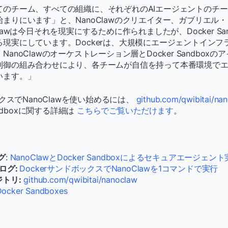
てのチーム、すべての組織に、それぞれのAIエージェントのチ
まりにいます」と、NanoClawのクリエイター、ガブリエル
lawは今日それを現実にするために作られましたが、Docker Sa
現実にしています。Dockerは、大規模にエージェントインフ
anoClawのオーケストレーション層とDocker Sandbox
制御の組み合わせにより、各チームが自信を持って本番環境で
います。」
ックスでNanoClawを使い始めるには、
github.com/qwibitai/na
andboxに関する詳細は
こちらでご覧いただけます
。
ログ
:
NanoClawとDocker Sandboxによるセキュアエージェン
ブログ:
DockerサンドボックスでNanoClawを1コマンドで実行
ジトリ:
github.com/qwibitai/nanoclaw
Docker Sandboxes