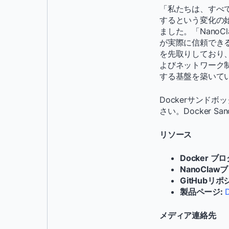
「私たちは、すべ
するという変化の始
ました。「NanoC
が実際に信頼できる
を先取りしており、N
よびネットワーク
する基盤を築いて
Dockerサンドボ
さい。Docker S
リソース
Docker ブ
NanoClaw
GitHubリポ
製品ページ:
メディア連絡先