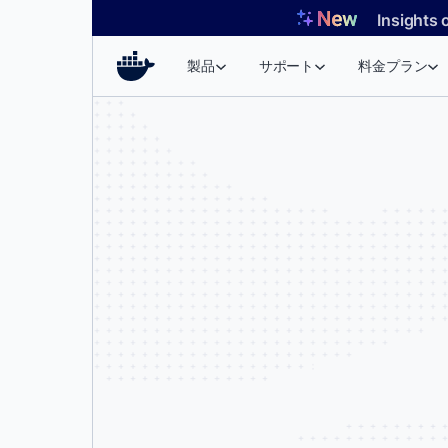
コ
Insights 
ン
テ
製品
サポート
料金プラン
ン
ツ
へ
ス
キ
ッ
プ
安全なサンドボックス環境により、
す