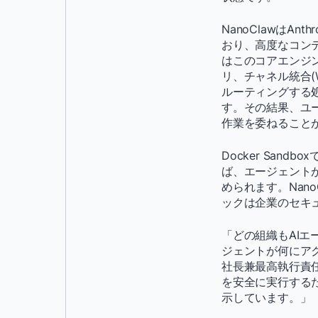
NanoClawはA
おり、高度なコンテ
はこのコアエンジ
リ、チャネル統合(Wh
ルーティングする処
す。その結果、ユ
作業を委ねること
Docker San
ば、エージェント
められます。Nan
ックは企業のセキ
「どの組織もAI
ジェントが何にアク
社長兼最高執行責任
を安全に実行するた
示しています。」