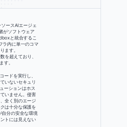
ンソースAIエージェ
発者がソフトウェア
andboxと統合するこ
ンフラ内に単一のコマ
なります。
ロード数を超えており、
います。
、コードを実行し、
していないセキュリ
リューションはホス
けていません。侵害
り、全く別のエージ
ックは十分な保護を
が自分の安全な環境
ェントには見えない