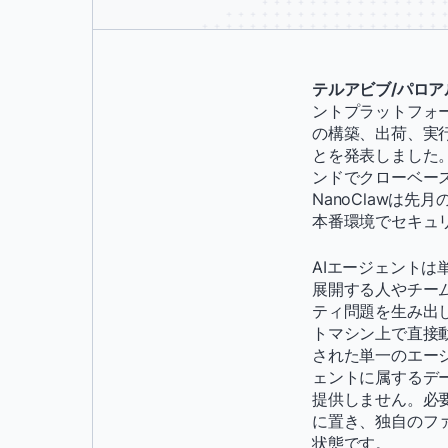
テルアビブ/パロアル
ントプラットフォ
の構築、出荷、実
とを発表しました。
ンドでクローベー
NanoClawは先月
本番環境でセキュリ
AIエージェント
展開する人やチー
ティ問題を生み出し
トマシン上で直接
された単一のエー
ェントに属するデ
提供しません。必
に置き、独自のフ
状態です。