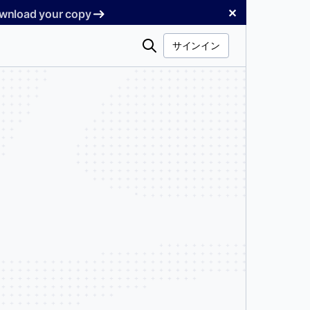
✕
Download your copy
検
サインイン
索
に自由に動作できま