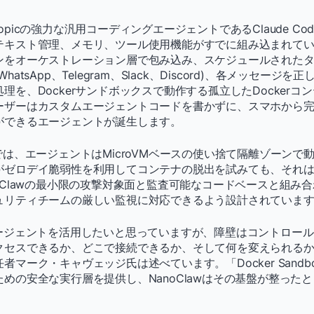
nthropicの強力な汎用コーディングエージェントであるClaude C
キスト管理、メモリ、ツール使用機能がすでに組み込まれています
ンをオーケストレーション層で包み込み、スケジュールされた
atsApp、Telegram、Slack、Discord)、各メッセージ
理を、Dockerサンドボックスで動作する孤立したDockerコ
ーザーはカスタムエージェントコードを書かずに、スマホから
ができるエージェントが誕生します。
dboxでは、エージェントはMicroVMベースの使い捨て隔離ゾーン
がゼロデイ脆弱性を利用してコンテナの脱出を試みても、それ
oClawの最小限の攻撃対象面と監査可能なコードベースと組み
ュリティチームの厳しい監視に対応できるよう設計されていま
エージェントを活用したいと思っていますが、障壁はコントロー
セスできるか、どこで接続できるか、そして何を変えられるか」とDoc
者マーク・キャヴェッジ氏は述べています。「Docker Sandb
めの安全な実行層を提供し、NanoClawはその基盤が整った