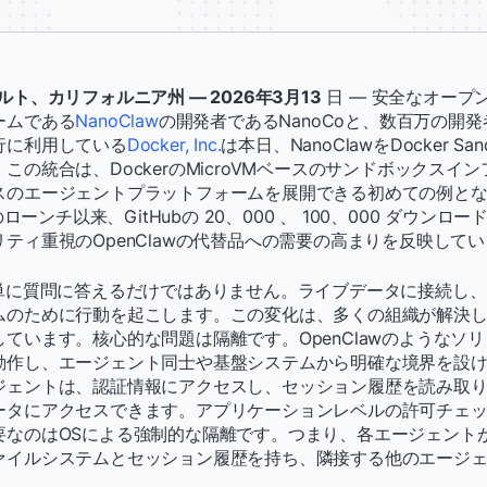
ト、カリフォルニア州 — 2026年3月13
日 — 安全なオープ
ームである
NanoClaw
の開発者であるNanoCoと、数百万の開
行に利用している
Docker, Inc.
は本日、NanoClawをDocker S
この統合は、DockerのMicroVMベースのサンドボックスイ
スのエージェントプラットフォームを展開できる初めての例と
のローンチ以来、GitHubの 20、000 、 100、000 ダウン
ティ重視のOpenClawの代替品への需要の高まりを反映して
は単に質問に答えるだけではありません。ライブデータに接続し
ムのために行動を起こします。この変化は、多くの組織が解決
ています。核心的な問題は隔離です。OpenClawのようなソ
動作し、エージェント同士や基盤システムから明確な境界を設
ジェントは、認証情報にアクセスし、セッション履歴を読み取
ータにアクセスできます。アプリケーションレベルの許可チェ
要なのはOSによる強制的な隔離です。つまり、各エージェント
ァイルシステムとセッション履歴を持ち、隣接する他のエージ