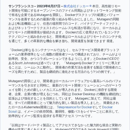
サンフランシスコ – 2023年6月27日 –
株式会社ドッカー ®
本日、高性能リモー
ト開発を可能にするオープンソースのファイル同期およびネットワーキング技術
で有名な企業であるMutagenを買収し、Dockerデスクトップの範囲とパフォー
マンスを改善するための最新の取り組みを明らかにしました。
Mutagenの同期
および転送機能により、任意の場所間でのコード、バイナリアーティファクト、
およびネットワークリクエストのシームレスな転送が容易になり、ローカルおよ
びリモートの開発環境が接続されます。
Dockerの広く使用されているコンテナ
テクノロジーと組み合わせると、開発者はローカルおよびリモートのコンテナ化
を通じて、多くの革新的な機会を解き放ち、開発速度を加速できます
発達。
「Dockerは単なるコンテナツールではなく、セルフサービス開発者プラットフ
ォームの業界標準となった複数の開発者ツールで構成されており、チームがより
効率的、安全、かつコラボレーションできるようにします」とDockerのCEOで
あるScott Johnstonは述べています。 「MutagenをDockerファミリーに導入す
ることは、シームレスに動作し、開発者の作業方法を改善する製品で開発者のニ
ーズを満たすために、製品を継続的に進化させる方法のもう1つの例です。」
Mutagenの買収により、開発者はローカルハードウェアから最高レベルのパフォ
ーマンスを引き出すと同時に、最新のリモート開発ソリューションへのゲートウ
ェイを開くための新しいメカニズムが導入されます。 Dockerに依存する開発
者、企業、企業の数が増えるにつれ、同社は
Docker Desktop の機能を継続的に
拡張および強化することを目的としています。 Mutagenに加えて、同社は最
近、すべての開発者にとって魅力的な新しい製品を導入しました。 簡素化され
たローカルKubernetes開発には、
Telepresence for Docker
そして
Docker
Scout
は、イメージの依存関係、脆弱性、修復パスをレイヤーごとに表示して、
効率的なイメージ監視を提供する早期アクセス ツールです。
「以前はサードパーティ製品としてアクセスできなかった魅力的な統合と実験の
機会が非常に多くあります」と、MutagenのCEOであるJacob Howardは説明し