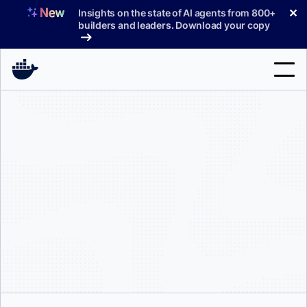
コ
✕
Insights on the state of AI agents from 800+
ン
builders and leaders. Download your copy
テ
ン
ツ
へ
検
ス
索
キ
ッ
製品
プ
サポート
料金プラン
ブログ
ドキュメント
サインイン