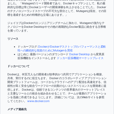
ました。 「Mutagenのリード開発者であり、Dockerキャプテンとして、私の最
終的な目標は常にDockerユーザーの開発体験を向上させることでした。 Docker
のテクノロジーランドスケープの不可欠な部分として、Mutagenは現在、その目
標を達成するための特権的な立場にあります。」
ジェイコブはDockerのエンジニアリングチームに加わり、Mutagenの強力なテ
クノロジーをDocker Desktopやその他の画期的なDocker製品に統合する主導権
を握っています。
リソース
ドッカーブログ:
DockerがDockerデスクトップのパフォーマンスと柔軟
性への継続的な投資のためにMutagenを買収
はじめに: 最新バージョンのダウンロード
Docker Desktop
から変異原
拡張機能をインストールします
ドッカー拡張機能マーケットプレイス
ドッカーについて
Dockerは、何百万人もの開発者が効率的かつ共同でアプリケーションを構築、
共有、実行するのに役立ちます。 Docker のコラボレーティブ アプリケーション
開発プラットフォームは、コードからクラウドへのアプリ配信を高速化する、信
頼性が高く安全な統合ワークフローの比類のないエクスペリエンスを開発者に提
供します。 Dockerは、信頼できるコンテンツの世界最大のマーケットプレイス
と主要なツールとの統合を組み合わせることで、チームが最新のアプリケーショ
ンを迅速に作成できるようにします。 詳細については、次のWebサイトを参照
してください。
www.docker.com
メディア連絡先