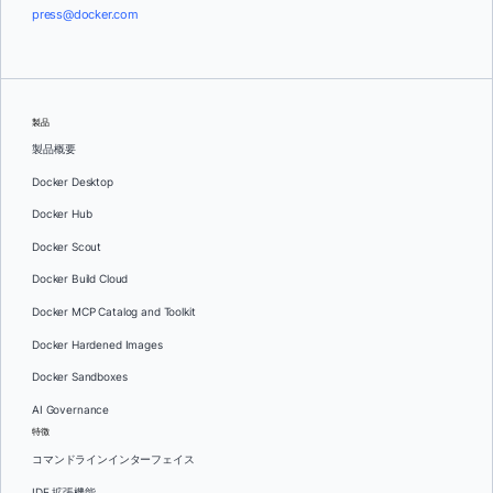
press@docker.com
製品
製品概要
Docker Desktop
Docker Hub
Docker Scout
Docker Build Cloud
Docker MCP Catalog and Toolkit
Docker Hardened Images
Docker Sandboxes
AI Governance
特徴
コマンドラインインターフェイス
IDE 拡張機能