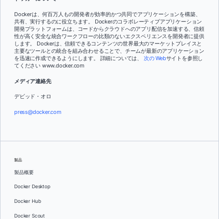
Dockerは、何百万人もの開発者が効率的かつ共同でアプリケーションを構築、
共有、実行するのに役立ちます。 Dockerのコラボレーティブアプリケーション
開発プラットフォームは、コードからクラウドへのアプリ配信を加速する、信頼
性が高く安全な統合ワークフローの比類のないエクスペリエンスを開発者に提供
します。 Dockerは、信頼できるコンテンツの世界最大のマーケットプレイスと
主要なツールとの統合を組み合わせることで、チームが最新のアプリケーション
を迅速に作成できるようにします。 詳細については、
次の Web
サイトを参照し
てください www.docker.com
メディア連絡先
デビッド・オロ
press@docker.com
製品
製品概要
Docker Desktop
Docker Hub
Docker Scout