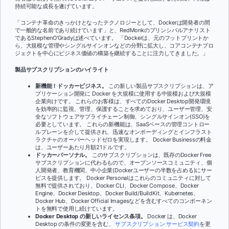
持続可能な成長を遂げています。
「コンテナ革命のきっかけとなったテクノロジーとして、Dockerは開発者の間
で一般的な名前であり続けています」と、RedMonkのプリンシパルアナリスト
であるStephenO'Gradyは述べています。 「Dockerは、元のフットプリントか
ら、大規模な管理やシングルサインオンなどの分野に拡大し、コアコンテナプロ
ジェクトを中心にビジネス価値の構築を継続することに注力してきました。」
製品サブスクリプションのハイライト
新機能！ドッカービジネス。
この新しい製品サブスクリプションは、ア
プリケーション開発に Docker を大規模に使用する中規模および大規模
企業向けです。 これらのお客様は、すべてのDocker Desktop開発環境
を効率的に監視、管理、保護することを求めており、ユーザー管理、安
全なソフトウェアサプライチェーン制御、シングルサインオン(SSO)を
必要としています。 これらの新機能は、SaaSベースの管理コントロー
ルプレーンを介して提供され、迅速なオンボーディングとインフラスト
ラクチャのオーバーヘッドゼロを実現します。 Docker Businessの料金
は、ユーザーあたり月額21ドルです。
ドッカーパーソナル。
このサブスクリプションは、既存のDocker Free
サブスクリプションに代わるもので、オープンソースコミュニティ、個
人開発者、教育機関、中小企業(Dockerユーザーの半数を占める)にサー
ビスを提供します。 Docker Personalはこれらのコミュニティに対して
無料で提供されており、Docker CLI、Docker Compose、Docker
Engine、Docker Desktop、Docker Build/BuildKit、Kubernetes、
Docker Hub、Docker Official Imagesなどを含むすべてのコンポーネン
トを無料で使用し続けています。
Docker Desktop の新しいライセンス条項。
Docker は、Docker
Desktop の条件の変更を含む、
サブスクリプション サービス契約
を更