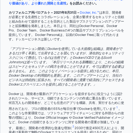
り価値があり、より優れた開発と生産性
」をお読みください。
カリフォルニア州パロアルト – 2021年8月31日 –
Docker, Inc.™
は本日、開発者
が必要とする生産性とコラボレーションを、企業が要求するセキュリティと信頼
と組み合わせて提供することを目的とした製品サブスクリプションのアップデー
トと拡張機能を発表しました。本日より、同社はDocker Personal、Docker
Pro、Docker Team、Docker Businessの4つの製品サブスクリプションレベルを
提供しています。 Docker Personalは、以前のDocker Freeに取って代わりま
す。ドッカービジネスは新しいです。
「アプリケーション開発にDockerを使用している大規模な組織は、開発者がで
きるだけ早く革新して出荷することを望んでいますが、潜在的なセキュリティリ
スクについて懸念しているのは当然です」とDockerのCEOであるScott
Johnstonは述べています。 「本日リリースされる新機能により、これらの組織
はスピードとセキュリティの両方を得ることができます。今では選択する必要は
ありません。 また、このようなイノベーションを提供し続けるために、本日、
Docker Desktop の利用規約も更新します。 このアップデートにより、当社の
ビジネスは持続的に拡張され、すべての開発者に貴重で経済的にアクセスできる
Dockerエクスペリエンスを提供し続けることができます。」
Docker は、開発者が最新のアプリケーションを提供するのに役立つように設計
されたツール、サービス、信頼できるコンテンツの作成に重点を置いています。
何百万人もの開発者が、どこでも任意のアプリを構築、共有、実行するために使
1
用されており、プロの開発者の55%が毎日仕事でDockerを使用しています
。
このような作業環境では、ソフトウェアサプライチェーンに対する外部からの攻
撃の増加により、Docker Official Images や Docker Verified Publisher イメージ
など、Docker の信頼できるコンテンツに対する開発者の需要が加速していま
2
す。 最後に、開発者の世界的な急速な増加(
2030で推定4500万人)により、開
発者は革新的で無料のDockerエクスペリエンスを提供し続けるために、同社は