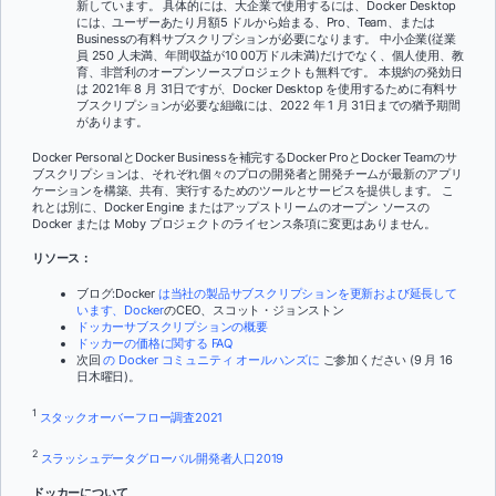
新しています。 具体的には、大企業で使用するには、Docker Desktop
には、ユーザーあたり月額5 ドルから始まる、Pro、Team、または
Businessの有料サブスクリプションが必要になります。 中小企業(従業
員 250 人未満、年間収益が10 00万ドル未満)だけでなく、個人使用、教
育、非営利のオープンソースプロジェクトも無料です。 本規約の発効日
は 2021年 8 月 31日ですが、Docker Desktop を使用するために有料サ
ブスクリプションが必要な組織には、2022 年 1 月 31日までの猶予期間
があります。
Docker PersonalとDocker Businessを補完するDocker ProとDocker Teamのサ
ブスクリプションは、それぞれ個々のプロの開発者と開発チームが最新のアプリ
ケーションを構築、共有、実行するためのツールとサービスを提供します。 こ
れとは別に、Docker Engine またはアップストリームのオープン ソースの
Docker または Moby プロジェクトのライセンス条項に変更はありません。
リソース：
ブログ:Docker
は当社の製品サブスクリプションを更新および延長して
います、Docker
のCEO、スコット・ジョンストン
ドッカーサブスクリプションの概要
ドッカーの価格に関する FAQ
次回
の Docker コミュニティ オールハンズに
ご参加ください (9 月 16
日木曜日)。
1
スタックオーバーフロー調査2021
2
スラッシュデータグローバル開発者人口2019
ドッカーについて