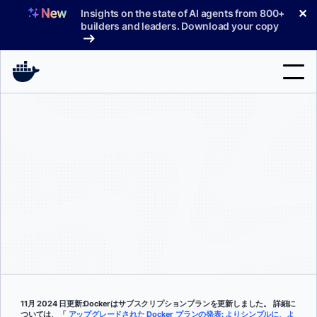
コ
✕
Insights on the state of AI agents from 800+
ン
builders and leaders. Download your copy
テ
ン
ツ
へ
検
ス
索
キ
ッ
製品
プ
サポート
料金プラン
ブログ
ドキュメント
サインイン
11月 2024 日更新:Dockerはサブスクリプションプランを更新しました。 詳細に
ついては、「
アップグレードされた Docker プランの発表: よりシンプルに、よ