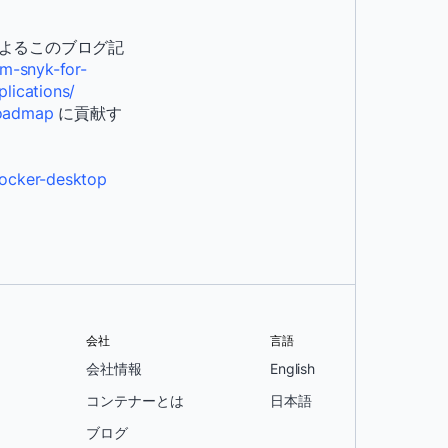
k 氏によるこのブログ記
m-snyk-for-
lications/
roadmap
に貢献す
docker-desktop
会社
言語
会社情報
English
コンテナーとは
日本語
ブログ