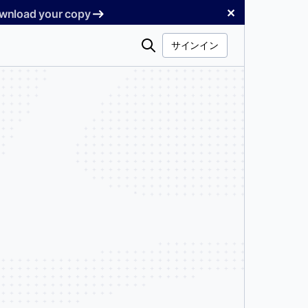
✕
Download your copy
検
サインイン
索