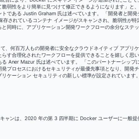
脆弱性をより簡単に見つけて修正できるようになります」と、Do
である Justin Graham 氏は述べています。 「開発者と開発
に保存されているコンテナ イメージがスキャンされ、脆弱性が
ると同時に、アプリケーション開発ワークフローの余分なステ
提携して、何百万人もの開発者に安全なクラウドネイティブ アプリ
らす合理化されたワークフローを提供できることを嬉しく思います
る Aner Mazur 氏は述べています。 「このパートナーシッ
開発プロセスにおけるセキュリティが最優先事項となり、開発
プリケーション セキュリティの新しい標準が設定されています
スキャンは、2020 年の第 3 四半期に Docker ユーザーに一