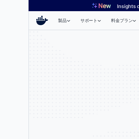
コ
Insights 
ン
テ
製品
サポート
料金プラン
ン
ツ
へ
ス
キ
ッ
プ