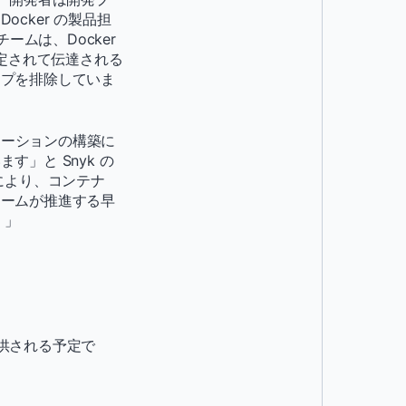
cker の製品担
チームは、Docker
特定されて伝達される
ップを排除していま
ケーションの構築に
」と Snyk の
プにより、コンテナ
チームが推進する早
。」
般提供される予定で