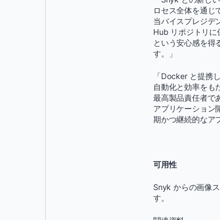
ロセス全体を通じて
当バイスプレジデント
Hub リポジトリ
という安心感を得
す。」
「Docker と
自動化と効率をもた
最高製品責任者であ
アプリケーション
期かつ継続的なア
可用性
Snyk からの画像
す。