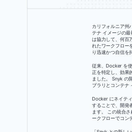
カリフォルニア州パロア
テナ イメージの最
は協力して、何百
れたワークフロー
り迅速かつ自信を
従来、Docker
正を特定し、効果
ました。 Snyk
ブラリとコンテナ
Docker にネイ
することで、開発
ます。 この統合
ークフローでコン
「Snyk との新