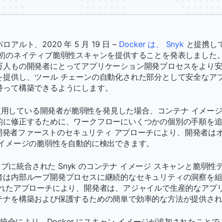
ルト、2020 年 5 月 19 日 –
Docker は、
Snyk
と提携して、
初のネイティブ脆弱性スキャンを提供することを発表しました。Dock
万人もの開発者にとってアプリケーション開発プロセスをより
を提供し、ツール チェーンの自動化された部分として安全なア
持って構築できるようにします。
 を使用している開発者が脆弱性を発見した場合、コンテナ イメー
的に修正するために、ワークフローにいくつかの個別の手順を
 の開発者ファーストのセキュリティ アプローチにより、開発者は
 イメージの脆弱性を自動的に検出できます。
ティブに統合された Snyk のコンテナ イメージ スキャンと脆弱
者は内部ループ開発プロセスに継続的なセキュリティの洞察を
されたアプローチにより、開発者は、アジャイルで生産的なアプ
テナを構築および保護するための簡単で効率的な方法が提供さ
しい統合により、Docker にスキャン イメージが追加されたこと