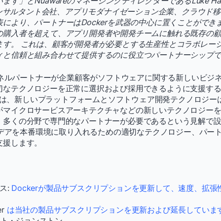
す」とNuawareのマネージングディレクターであるLuke Ha
sコンサルタント会社、アプリモダナイゼーション企業、クラウド
により、パートナーはDockerを武器の中心に置くことができま
の購入者を超えて、アプリ開発者や開発チームに触れる既存の
ます。 これは、顧客が開発者が必要とする生産性とコラボレー
ィと信頼と組み合わせて提供するのに役立つパートナーシップ
チャネルパートナーが企業顧客がソフトウェアに関する新しいビジ
切なテクノロジーを正常に選択および採用できるように支援す
areは、新しいプラットフォームとソフトウェア開発テクノロジ
がマイクロサービスアーキテクチャなどの新しいテクノロジー
、多くの分野で専門的なパートナーが必要であるという見解で
アイデアを本番環境に取り入れるための適切なテクノロジー、パー
支援します。
ス:
Dockerが製品サブスクリプションを更新して、速度、拡
er
は当社の製品サブスクリプションを更新および延長しています、
ット・ジョンストン