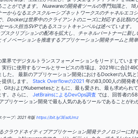
ことができます。 Nuawareの開発者ツールの専門知識と、18,
ナーからなるエクスクルーシブネットワークスのチャネルエコ
、Dockerは世界中のクライアントのニーズに対応する比類の
rのセールス担当SVPであるスコットキャンベルは述べています。 「
inessサブスクリプションの配布を拡大し、チャネルパートナーに新
とイノベーションを推進するアプリケーション開発チームと簡
の業界でデジタルトランスフォーメーションをリードしています
実行に使用するツールとサービスの市場は、2021年に合計490
ました。 最新のアプリケーション開発におけるDockerの人気
を提供します。
Stack Overflowの2021
年の83,000人の開発
は、GitおよびKubernetesとともに、最も愛され、最も求めら
ます。さらに、
JetBrainsによるDevOps調査
では、回答者の5
新のアプリケーション開発で最も人気のあるツールであることがわ
ープ: 2021 年版
https://bit.ly/3EsdUmz
導するクラウドネイティブアプリケーション開発テクノロジーに対