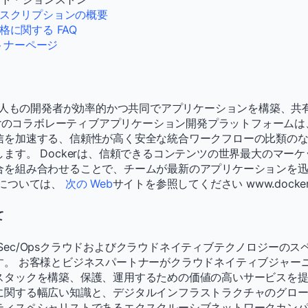
スクリプションの概要
格に関する FAQ
ートナーページ
百万人もの開発者が効率的かつ共同でアプリケーションを構築、共
kerのコラボレーティブアプリケーション開発プラットフォーム
信を加速する、信頼性が高く安全な統合ワークフローの比類の
ます。 Dockerは、信頼できるコンテンツの世界最大のマー
合を組み合わせることで、チームが最新のアプリケーションを
細については、
次の Web
サイトを参照してください www.docker
て
ev/Sec/Opsクラウドおよびクラウドネイティブテクノロジーの
す。 お客様とビジネスパートナーがクラウドネイティブジャー
スタックを構築、保護、運用するための価値の高いサービスを提
に関する幅広い知識と、デジタルインフラストラクチャのグロ
ティスペシャリストであるエクスクルーシブネットワークカン