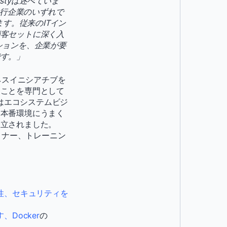
styは述べていま
移行企業のいずれで
す。従来のITイン
顧客セットに深く入
ションを、企業が要
です。」
ネスイニシアチブを
ることを専門として
ーはエコシステムビジ
を本番環境にうまく
設立されました。
トナー、トレーニン
張性、セキュリティを
Docker
の