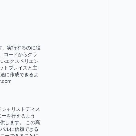
有、実行するのに役
は、コードからクラ
ないエクスペリエン
ケットプレイスと主
迅速に作成できるよ
.com
スペシャリストディス
ニーを行えるよう
供します。 この高
ーバルに信頼できる
パニーであることに