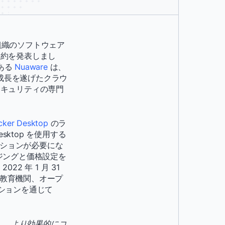
組織のソフトウェア
契約を発表しまし
である
Nuaware
は、
急成長を遂げたクラウ
セキュリティの専門
cker Desktop
のラ
ktop を使用する
スクリプションが必要にな
ジングと価格設定を
 年 1 月 31
)、教育機関、オープ
プションを通じて
し、より効果的にコ