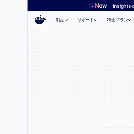
コ
Insights 
ン
テ
製品
サポート
料金プラン
ン
ツ
へ
ス
キ
ッ
プ