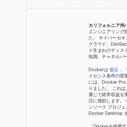
カリフォルニア州パロア
エンジニアリング部
た。 サイバーセキュ
クラウド、DevS
ド生まれのディス
知識、チャネルパ
Dockerは
最近 、
イセンス条件の変更を
には、Docker Pr
りました。 これ
通じて経常収益を実
日に発効します。 小
ンソース プロジェ
Docker Desk
「Dockerを使