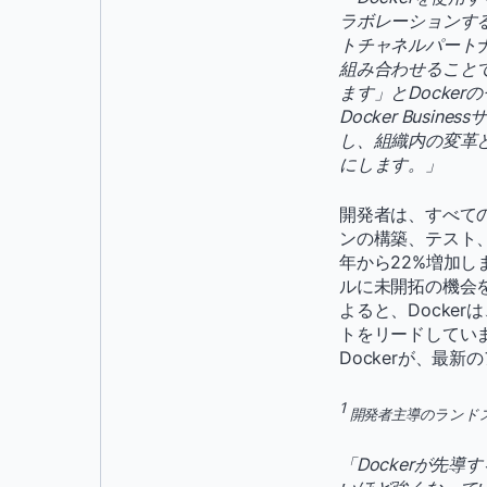
ラボレーションする
トチャネルパート
組み合わせることで
ます」とDocke
Docker Bus
し、組織内の変革
にします。」
開発者は、すべて
ンの構築、テスト、
年から22%増加し
ルに未開拓の機会
よると、Docker
トをリードしてい
Dockerが、最
1
開発者主導のランドスケ
「Dockerが先