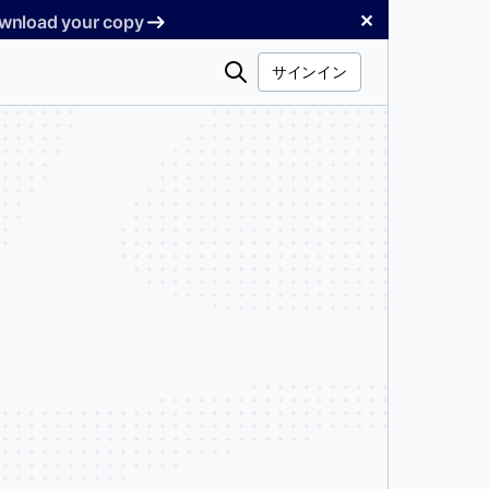
✕
Download your copy
検
サインイン
索