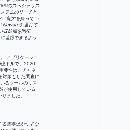
000のスペシャリス
システムのリーチと
ない能力を持ってい
Nuwareを通じて
しい収益源を開拓
単に連携できるよう
。 アプリケーショ
億ドルで、2020
と重要性は、チャネ
者を対象とした調査に
れているツールのリス
8%が使用している
かりました。
する需要はかつてな