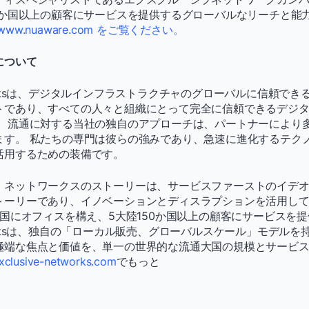
50か国以上の顧客にサービスを提供するグローバルなリーチと能
www.nuaware.com をご覧ください。
について
Networksは、デジタルインフラストラクチャのグローバルに信頼で
トであり、すべての人々と組織にとって完全に信頼できるデジ
。 流通に対する当社の独自のアプローチは、パートナーにより
ます。 私たちの専門は彼らの強みであり、急速に進化するテク
活用するための装備です。
・ネットワークスのストーリーは、サービスファーストのイデ
トーリーであり、イノベーションとディスラプションを活用し
か国にオフィスを構え、5大陸150か国以上の顧客にサービスを
Networksは、独自の「ローカル販売、グローバルスケール」モデル
極端な焦点と価値を、単一の世界的な流通大国の規模とサービ
clusive-networks.com
でもっと