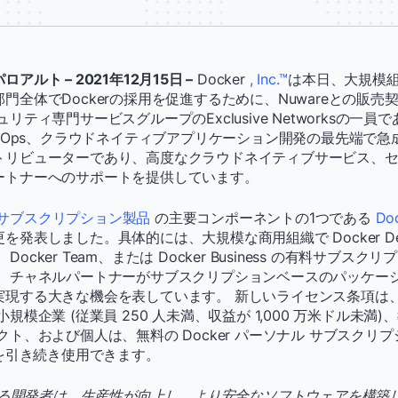
ルト – 2021年12月15日 –
Docker
, Inc.™
は本日、大規模
門全体でDockerの採用を促進するために、Nuwareとの販売
リティ専門サービスグループのExclusive Networksの一員
ecOps、クラウドネイティブアプリケーション開発の最先端で
トリビューターであり、高度なクラウドネイティブサービス、
ートナーへのサポートを提供しています。
サブスクリプション製品
の主要コンポーネントの1つである
Do
発表しました。具体的には、大規模な商用組織で Docker Des
o、Docker Team、または Docker Business の有料サブ
は、チャネルパートナーがサブスクリプションベースのパッケー
現する大きな機会を表しています。 新しいライセンス条項は、2022
規模企業 (従業員 250 人未満、収益が 1,000 万米ドル未満
クト、および個人は、無料の Docker パーソナル サブスクリ
top を引き続き使用できます。
用する開発者は、生産性が向上し、より安全なソフトウェアを構築