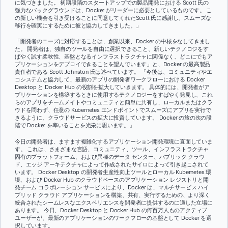
に気づきました。 初期段階のスタートアップでの製品開発における Scott 氏の
強力なバックグラウンドは、Docker がリーダーに必要としているものです。 こ
の新しい機会を引き受けることに同意してくれたScott 氏に感謝し、スムーズな
移行を確実にするために彼と協力してきました。」
「開発者のニーズに対応することは、創業以来、Docker の中核をなしてきまし
た。 開発者は、独自のツールを自由に選択できること、新しいテクノロジをす
ばやく試す柔軟性、基盤となるインフラストラクチャに関係なく、どこにでもア
プリケーションをデプロイできることを望んでいます」と、Docker の最高製品
責任者である Scott Johnston 氏は述べています。 「今後は、コミュニティやエ
コシステムと協力して、最新のアプリの開発者ワークフローにおける Docker
Desktop と Docker Hub の役割を拡大していきます。 具体的には、開発者がア
プリケーションを構築するときに使用するテクノロジーをすばやく発見し、これ
らのアプリをチームメイトやコミュニティと簡単に共有し、ローカルまたはクラ
ウドを問わず、任意の Kubernetes エンドポイントでスムーズにアプリを実行で
きるように、クラウドサービスの拡大に投資しています。 Docker の旅の次の段
階で Docker を率いることを光栄に思います。」
今日の開発者は、ますます複雑化するアプリケーション開発環境に直面していま
す。 これは、さまざまな言語、コミュニティ、ツール、インフラストラクチャ
固有のプラットフォーム、および異種のデータ センター、パブリック クラウ
ド、エッジ アーキテクチャによって作成されたサイロによって引き起こされて
います。 Docker Desktop の開発者生産性向上ツールとローカル Kubernetes 環
境、および Docker Hub のクラウドベースのアプリケーション レジストリと開
発チーム コラボレーション サービスにより、Docker は、マルチサービス ハイ
ブリッド クラウド アプリケーションを構築、共有、実行するための、より深く
統合されたシームレスなエクスペリエンスを開発者に提供するのに適した立場に
あります。 今日、Docker Desktop と Docker Hub の何百万人ものアクティブ
ユーザーが、最新のアプリケーションのワークフローの基盤として Docker を選
択しています。