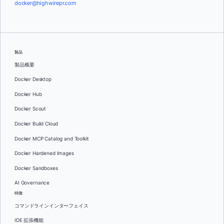
docker@highwirepr.com
製品
製品概要
Docker Desktop
Docker Hub
Docker Scout
Docker Build Cloud
Docker MCP Catalog and Toolkit
Docker Hardened Images
Docker Sandboxes
AI Governance
特徴
コマンドラインインターフェイス
IDE 拡張機能