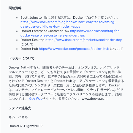
関連資料
Scott Johnston 氏に関する記事は、Docker ブログをご覧ください。
https://www.docker.com/blog/docker-next-chapter-advancing-
developer-workflows-for-modern-apps
Docker Enterprise Customer FAQ
https://www.docker.com/faq-for-
docker-enterprise-customers-and-partners
Docker Desktop
https://www.docker.com/products/docker-desktop
について
Docker Hub
https://www.docker.com/products/docker-hub
について
ドッカーについて
Docker を使用すると、開発者とそのチームは、オンプレミス、ハイブリッド、
マルチクラウドなど、どこでも実行できる最新のアプリケーションを簡単に構
築、共有、実行できます。 世界中の何百万人もの開発者によって積極的に使用
されている Docker Desktop と Docker Hub は、アプリケーションを最新化する
ための比類のないシンプルさ、柔軟性、および選択肢を提供します。 Docker
は、コンテナ、マイクロサービス/サーバーレス機能、クラウド サービスなどで
構成される開発者ワークフローに最適なエクスペリエンスを提供します。 詳細
については、
次の Web
サイトをご参照ください。 www.docker.com
メディア連絡先
キム・パオネ
Docker の Highwire PR