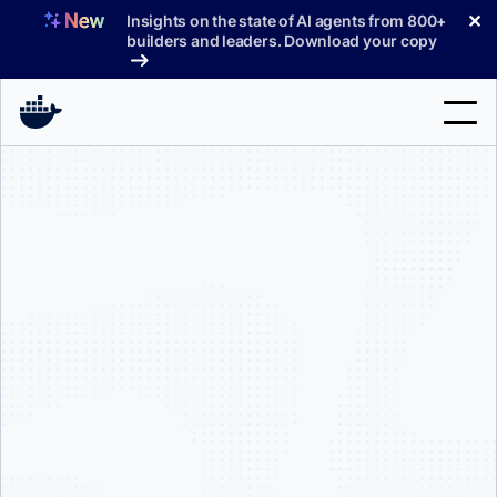
コ
✕
Insights on the state of AI agents from 800+
ン
builders and leaders. Download your copy
テ
ン
ツ
へ
検
ス
索
キ
ッ
製品
プ
サポート
料金プラン
ブログ
ドキュメント
サインイン