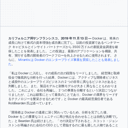
カリフォルニア州サンフランシスコ、2019 年 11 月 13 日 —
Docker は、将来の
成長に向けて株式の資本増強を成功裏に完了し、以前の投資家であるベンチマー
ク キャピタルとインサイト パートナーズから 3500 万ドルの新規資金調達を確
保したことを発表しました。 この投資は、最新のアプリケーションを構築、共
有、実行する際の開発者のワークフローを向上させるために使用されます。 さ
らに、
Mirantis は Docker のエンタープライズ事業を買収したことも発表しまし
た
。
「私は Docker に入社し、その成長の次の段階をリードしました。 経営陣と取締
役会で徹底的な分析を行った結果、Docker には、アクティブな開発者ビジネス
と成長中のエンタープライズビジネスの 2 つの非常に異なるビジネスがあると
判断しました。 また、製品モデルと財務モデルが大きく異なることもわかりま
した。 これにより、会社を再編し、2 つの事業を分離するという決定につなが
りましたが、これは顧客にとって最良のことであり、Docker の業界をリードす
るテクノロジーを繁栄させるためです」と Docker の最高経営責任者である
RobBearden 氏は述べています。
「開発者は Docker の遺産に深く関わっているため、分析を完了した後、
Docker をこの重要なコミュニティに再び焦点を合わせることは自然な決断でし
た」と Bearden 氏は続けました。 「その決定が下されると、スコット・ジョン
ストンが再編された会社の CEO として君臨するのに最も適した人物であること