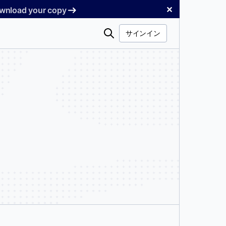
✕
Download your copy
検
サインイン
索