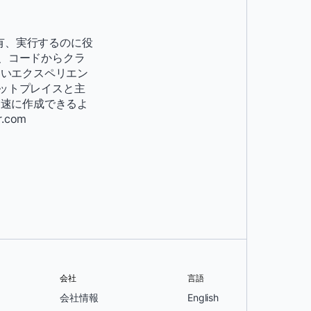
有、実行するのに役
は、コードからクラ
ないエクスペリエン
ケットプレイスと主
迅速に作成できるよ
.com
会社
言語
会社情報
English