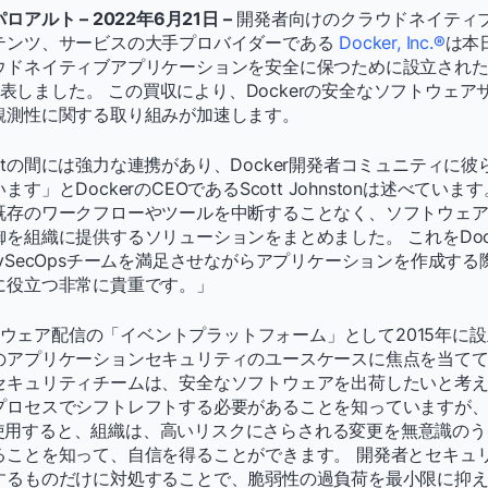
アルト – 2022年6月21日 –
開発者向けのクラウドネイティ
テンツ、サービスの大手プロバイダーである
Docker, Inc.®
は本
ウドネイティブアプリケーションを安全に保つために設立され
収を発表しました。 この買収により、Dockerの安全なソフトウェ
観測性に関する取り組みが加速します。
omistの間には強力な連携があり、Docker開発者コミュニティ
」とDockerのCEOであるScott Johnstonは述べています。 
既存のワークフローやツールを中断することなく、ソフトウェ
を組織に提供するソリューションをまとめました。 これをDoc
vSecOpsチームを満足させながらアプリケーションを作成す
に役立つ非常に貴重です。」
ソフトウェア配信の「イベントプラットフォーム」として2015年に
のアプリケーションセキュリティのユースケースに焦点を当てて
セキュリティチームは、安全なソフトウェアを出荷したいと考
プロセスでシフトレフトする必要があることを知っていますが
stを使用すると、組織は、高いリスクにさらされる変更を無意識の
ることを知って、自信を得ることができます。 開発者とセキュ
するものだけに対処することで、脆弱性の過負荷を最小限に抑