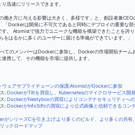
より迅速にリリースできます。
たちの働き方に与える影響は大きく、多様です」と、創設者兼CE
 「Dockerは開発に不可欠であると同時にデプロイの重要な
す。 Atomistで強力でユニークな機能を構築できたことを誇
それらをはるかに多くのユーザーに届ける準備ができています。」
のすべてのメンバーはDockerに参加し、Dockerの市場開拓チ
に連携して、その機能を市場に提供します。
ウェアサプライチェーンの保護:AtomistがDockerに参加
ス:
DockerがTiltを買収し、Kubernetesのマイクロサービ
ス:
DockerがNestyboxの買収によりコンテナセキュリティへ
ス:
DockerがInfoSiftrの買収により公式画像と信頼できる
ckerがシリーズCを引き上げ:より多くのビルド、より多くの共有
リックロードマップ