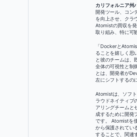
カリフォルニア州パロ
開発ツール、コン
を向上させ、クラ
Atomistの買
取り組み、特に可
「DockerとAt
ることを嬉しく思います
と彼のチームは、
全体の可視性と制御
とは、開発者がDe
左にシフトするの
Atomistは、
ラウドネイティブ
アリングチームと
成するために開発
です。 Atomi
から保護されてい
することで、関連