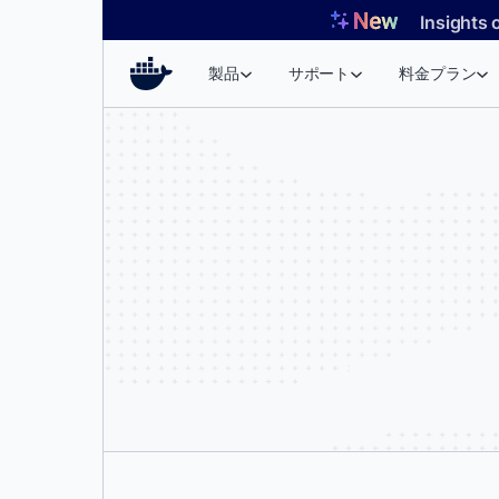
コ
Insights 
ン
テ
製品
サポート
料金プラン
ン
ツ
へ
ス
キ
ッ
プ