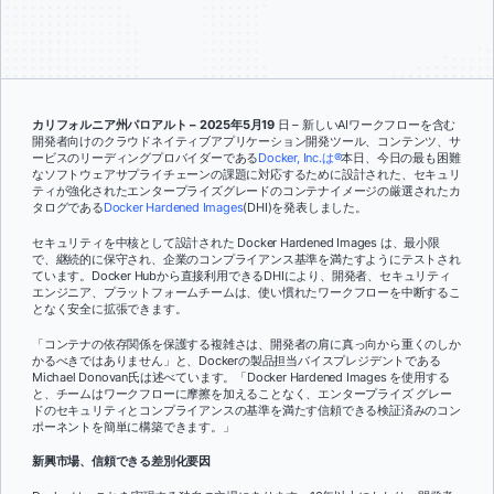
カリフォルニア州パロアルト – 2025年5月19
日 – 新しいAIワークフローを含む
開発者向けのクラウドネイティブアプリケーション開発ツール、コンテンツ、サ
ービスのリーディングプロバイダーである
Docker, Inc.は®
本日、今日の最も困難
なソフトウェアサプライチェーンの課題に対応するために設計された、セキュリ
ティが強化されたエンタープライズグレードのコンテナイメージの厳選されたカ
タログである
Docker Hardened Images
(DHI)を発表しました。
セキュリティを中核として設計された Docker Hardened Images は、最小限
で、継続的に保守され、企業のコンプライアンス基準を満たすようにテストされ
ています。Docker Hubから直接利用できるDHIにより、開発者、セキュリティ
エンジニア、プラットフォームチームは、使い慣れたワークフローを中断するこ
となく安全に拡張できます。
「コンテナの依存関係を保護する複雑さは、開発者の肩に真っ向から重くのしか
かるべきではありません」と、Dockerの製品担当バイスプレジデントである
Michael Donovan氏は述べています。「Docker Hardened Images を使用する
と、チームはワークフローに摩擦を加えることなく、エンタープライズ グレー
ドのセキュリティとコンプライアンスの基準を満たす信頼できる検証済みのコン
ポーネントを簡単に構築できます。」
新興市場、信頼できる差別化要因