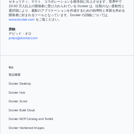
セキュリティ、テスト、コラボレーションを根本的に向上させます。世界中で
20 00 万人以上の開発者に受け入れられている Docker は、比類のない柔軟性と
選択肢により、最新のアプリケーションを作成するための効率性と革新を求める
開発者に好まれるツールとなっています。Docker の詳細については、
www.docker.com
をご覧ください。
接触
デビッド・オロ
press@docker.com
製品
製品概要
Docker Desktop
Docker Hub
Docker Scout
Docker Build Cloud
Docker MCP Catalog and Toolkit
Docker Hardened Images