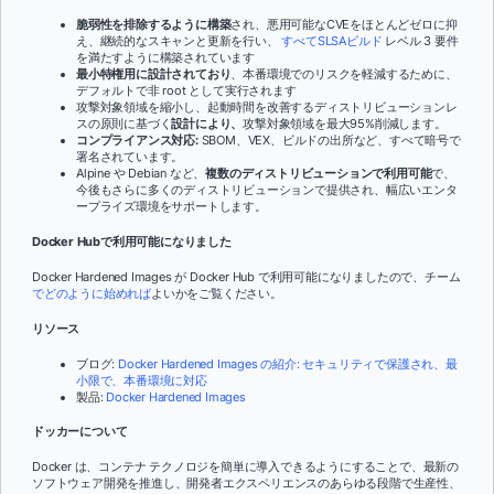
脆弱性を排除するように構築
され、悪用可能なCVEをほとんどゼロに抑
え、継続的なスキャンと更新を行い、
すべてSLSAビルド
レベル 3 要件
を満たすように構築されています
最小特権用に設計されており
、本番環境でのリスクを軽減するために、
デフォルトで非 root として実行されます
攻撃対象領域を縮小し、起動時間を改善するディストリビューションレ
スの原則に基づく
設計により、
攻撃対象領域を最大95%削減します。
コンプライアンス対応:
SBOM、VEX、ビルドの出所など、すべて暗号で
署名されています。
Alpine や Debian など、
複数のディストリビューションで利用可能
で、
今後もさらに多くのディストリビューションで提供され、幅広いエンタ
ープライズ環境をサポートします。
Docker Hubで利用可能になりました
Docker Hardened Images が Docker Hub で利用可能になりましたので、チーム
でどのように始めれば
よいかをご覧ください。
リソース
ブログ:
Docker Hardened Images の紹介: セキュリティで保護され、最
小限で、本番環境に対応
製品:
Docker Hardened Images
ドッカーについて
Docker は、コンテナ テクノロジを簡単に導入できるようにすることで、最新の
ソフトウェア開発を推進し、開発者エクスペリエンスのあらゆる段階で生産性、