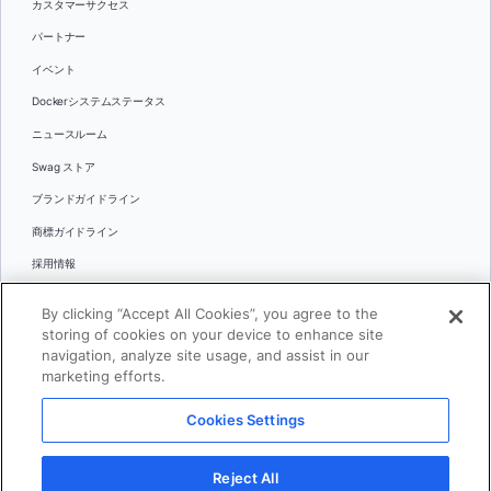
カスタマーサクセス
パートナー
イベント
Dockerシステムステータス
ニュースルーム
Swag ストア
ブランドガイドライン
商標ガイドライン
採用情報
お問い合わせ
By clicking “Accept All Cookies”, you agree to the
言語
storing of cookies on your device to enhance site
English
navigation, analyze site usage, and assist in our
marketing efforts.
日本語
Cookies Settings
© 2026 Docker Inc.全著作権所有
Reject All
利用規約(英語)
プライバシー
リーガル