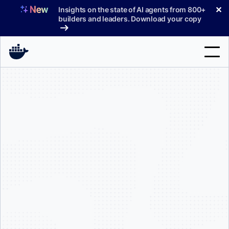
コ
✕
Insights on the state of AI agents from 800+
ン
builders and leaders. Download your copy
テ
ン
ツ
へ
検
ス
索
キ
ッ
製品
プ
サポート
料金プラン
ブログ
ドキュメント
サインイン