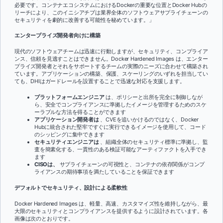
必要です。コンテナエコシステムにおけるDockerの重要な位置とDocker Hubの
リーチにより、このイニシアチブは業界全体のソフトウェアサプライチェーンの
セキュリティを劇的に改善する可能性を秘めています。」
エンタープライズ開発者向けに構築
現代のソフトウェアチームは迅速に行動しますが、セキュリティ、コンプライア
ンス、信頼を見逃すことはできません。Docker Hardened Images は、エンター
プライズ開発者とそれをサポートするチームの実際のニーズに合わせて構築され
ています。アプリケーションの構築、保護、スケーリングのいずれを担当してい
ても、DHIはガードレールを設置することで迅速な対応を支援します。
プラットフォームエンジニア
は、ポリシーと出所を完全に制御しなが
ら、安全でコンプライアンスに準拠したイメージを管理するためのスケ
ーラブルな方法を得ることができます
アプリケーション開発者は
、CVEを追いかけるのではなく、Docker
Hubに統合された堅牢ですぐに実行できるイメージを使用して、コード
のシッピングに集中できます
セキュリティエンジニアは
、組織全体のセキュリティ標準に準拠し、監
査を簡素化する、一貫性のある検証可能なアーティファクトを入手でき
ます
CISOは、
サプライチェーンの可視性と、コンテナの依存関係がコンプ
ライアンスの期待事項を満たしていることを保証できます
デフォルトでセキュリティ、設計による柔軟性
Docker Hardened Images は、軽量、高速、カスタマイズ性を維持しながら、最
大限のセキュリティとコンプライアンスを提供するように設計されています。各
画像は次のとおりです。