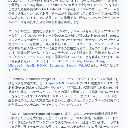
Dockerは、これを実現する独自の立場にあります。10年以上にわたり、開発者
が愛用するツールを構築し、Docker Hubで毎月何十億ものイメージプルを保護
してきた経験を持つDocker Hardened Imagesは、Dockerのプラットフォームを
自然に進化させたものであり、チームがすでに信頼しているワークフローに直接
組み込まれています。その結果、すぐに使用でき、現代のエンタープライズチー
ムのニーズを満たす安全で柔軟な基盤が実現します。
ローンチ時には、主要なソフトウェアパブリッシャーやセキュリティプロバイダ
ーなど、いくつかのパートナーがDockerに参加してDocker Hardened Imagesエ
コシステムをサポートします。これらのパートナーは、安全なエンタープライズ
対応のイメージを提供し、強化されたスキャン、メタデータ、コンプライアンス
の洞察を既存のワークフローに統合するのに役立ちます。彼らのコラボレーショ
ンは、開発を遅らせることなくコンテナのリスクを軽減する、信頼できるスケー
ラブルなソリューションに対する需要が高まっていることを反映しています。本
日発表されたパートナーには、
Cloudsmith
、
GitLab
、
Grype
、
JFrog
、
Microsoft
、
Neo4j
、
NGINX、
Sonatype
、
Sysdig
、
Wiz
が含まれ、今後さらに増
える予定です。
「Docker の Hardened Images は、ソフトウェア サプライ チェーンの保証にお
ける大きな前進です」と、
HyperFRAME Research
の CEO 兼主席アナリストで
ある Steven Dickens 氏は述べています。「市場はまだ初期段階にあるため、開
発者や企業は、スケールとシンプルさの両方を理解している信頼できるパートナ
ーを探しています。Dockerは、セキュリティ、ユーザビリティ、シームレスな
統合を他のほとんどの方法で組み合わせ、強化されたコンテナスペースに長年に
わたるエコシステムのリーダーシップをもたらします。
"
「Wizは、DockerがHardened Imagesの提供によりコンテナの脆弱性管理分野
に参入したことを大変嬉しく思っています」と、Wizの製品・拡張性・パートナ
ーシップ担当バイスプレジデントであるOron Noah氏は述べています。「ソフト
ウェアサプライチェーンの改善には、エコシステム全体でのコラボレーションが