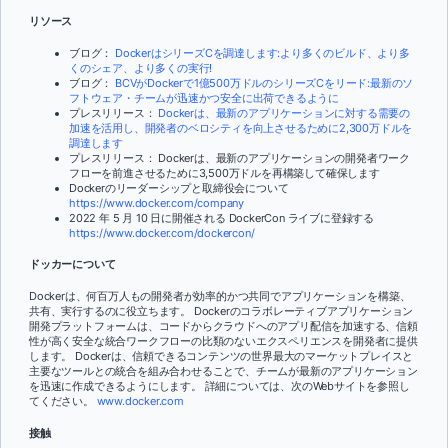
リソース
ブログ：
DockerはシリーズCを調達します:より多くのビルド、より多
くのシェア、より多くの実行!
ブログ：
BCVがDockerで1億500万ドルのシリーズCをリード:最新のソ
フトウェア・チームが迅速かつ安全に出荷できるように
プレスリリース：
Dockerは、最新のアプリケーションに対する需要の
加速を活用し、開発者のベロシティを向上させるために2,300万ドルを
調達します
プレスリリース：
Dockerは、最新のアプリケーションの開発者ワーク
フローを前進させるために3,500万ドルを再構築して確保します
Dockerのリーダーシップと取締役会について
https://www.docker.com/company
2022 年 5 月 10 日に開催される DockerCon ライブに登録する
https://www.docker.com/dockercon/
ドッカーについて
Dockerは、何百万人もの開発者が効率的かつ共同でアプリケーションを構築、
共有、実行するのに役立ちます。 Dockerのコラボレーティブアプリケーション
開発プラットフォームは、コードからクラウドへのアプリ配信を加速する、信頼
性が高く安全な統合ワークフローの比類のないエクスペリエンスを開発者に提供
します。 Dockerは、信頼できるコンテンツの世界最大のマーケットプレイスと
主要なツールとの統合を組み合わせることで、チームが最新のアプリケーション
を迅速に作成できるようにします。 詳細については、次のWebサイトを参照し
てください。
www.docker.com
接触