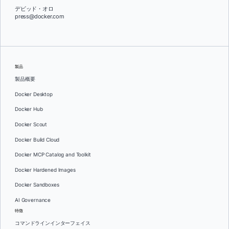
デビッド・オロ
press@docker.com
製品
製品概要
Docker Desktop
Docker Hub
Docker Scout
Docker Build Cloud
Docker MCP Catalog and Toolkit
Docker Hardened Images
Docker Sandboxes
AI Governance
特徴
コマンドラインインターフェイス