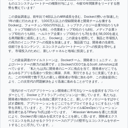
ものエコシステムパートナーの権限付与により、今後10年間業界をリードする態
勢を整えています
."
この資金調達は、前年比で4倍以上のARR成長を含む、Dockerの勢いが加速した
1年の後に行われます。 1,000万人以上の登録開発者と開発チームを擁する
Dockerは、フォーチュン100の70%以上、トップテクノロジー企業10社のうち9
社、トップ10銀行のうち8社、小売業者トップ10社のうち8社、メディア企業ト
ップ10社のうち8社、ヘルスケア企業トップ10社のうち7社を含む56,000を超え
る商用顧客に成長しました。 Dockerは、この資金を使用して、製品と市場投入
の両方のイニシアチブへの投資を加速します。 製品面では、開発者の生産性、
信頼できるコンテンツ、エコシステムのパートナーシップへの投資を増やしま
す。 市場投入のために、新しいチャネルと地域に投資します。
「この資金調達のマイルストーンは、Dockerチーム、開発者コミュニティ、お
よびパートナーの努力の結果です」とDockerのCEOであるScott Johnstonは述
べています。 「私たちは共に開発者のニーズに焦点を当て、開発者がどこでも
あらゆるアプリを迅速かつ安全に構築、共有、実行できるように支援してきまし
た。 この10年間で数千万人の新しい開発者が市場に加わる中、この資金提供に
より、この次世代の問題解決をより迅速に進めることができます。」
「現代のすべてのアプリケーション開発者に不可欠なツールを提供するプロバイ
ダーとして、Docker とアトラシアンのビジョンは一致しています。 私たちは、
開発者が独自のツールを自由に選択できること、新しいテクノロジーをすばやく
試す柔軟性、アプリケーションをどこにでもデプロイできるようにするという哲
学を共有しています」と、アトラシアンのアジャイル&DevOpsソリューション
責任者であるTiffany To氏は述べています。 「Atlassian Venturesを通じた投資
により、Dockerの取り組みを拡大できることを嬉しく思います。開発者エクス
ペリエンスを向上させるクラウドベースのアプリの堅牢なエコシステムをサポー
トすることに尽力しています。」