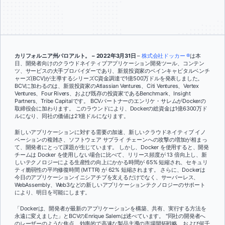
カリフォルニア州パロアルト。 – 2022年3月31日
–
株式会社ドッカー ®
は本
日、開発者向けのクラウドネイティブアプリケーション開発ツール、コンテン
ツ、サービスの大手プロバイダーであり、新規投資家のベインキャピタルベンチ
ャーズ(BCV)が主導するシリーズC資金調達で1億500万ドルを発表しました。
BCVに加わるのは、新規投資家のAtlassian Ventures、Citi Ventures、Vertex
Ventures、Four Rivers、および既存の投資家であるBenchmark、Insight
Partners、Tribe Capitalです。 BCVパートナーのエンリケ・サレムがDockerの
取締役会に加わります。 このラウンドにより、Dockerの総資金は1億6300万ド
ルになり、同社の価値は21億ドルになります。
新しいアプリケーションに対する需要の加速、新しいクラウドネイティブ イノ
ベーションの複雑さ、ソフトウェア サプライ チェーンへの攻撃の増加が相まっ
て、開発者にとって課題が生じています。 しかし、Docker を使用すると、開発
チームは Docker を使用しない場合に比べて、リリース頻度が 13 倍向上し、新
しいテクノロジーによる生産性の向上にかかる時間が 65% 短縮され、セキュリ
ティ脆弱性の平均修復時間 (MTTR) が 62% 短縮されます。 さらに、Dockerは
今日のアプリケーションイニシアチブを支えるだけでなく、サーバーレス、
WebAssembly、Web3などの新しいアプリケーションテクノロジーのサポート
により、明日を可能にします。
「Dockerは、開発者が最新のアプリケーションを構築、共有、実行する方法を
永遠に変えました」とBCVのEnrique Salemは述べています。 "
同社の開発者へ
のレーザーのような焦点、効率的で高速な製品主導の市場開拓戦略、および何千