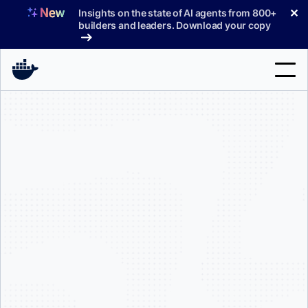
コ
✕
Insights on the state of AI agents from 800+
ン
builders and leaders. Download your copy
テ
ン
ツ
へ
検
ス
索
キ
ッ
製品
プ
サポート
料金プラン
ブログ
ドキュメント
サインイン