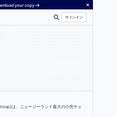
✕
Download your copy
検
サインイン
索
Group)は、ニュージーランド最大の小売チェ