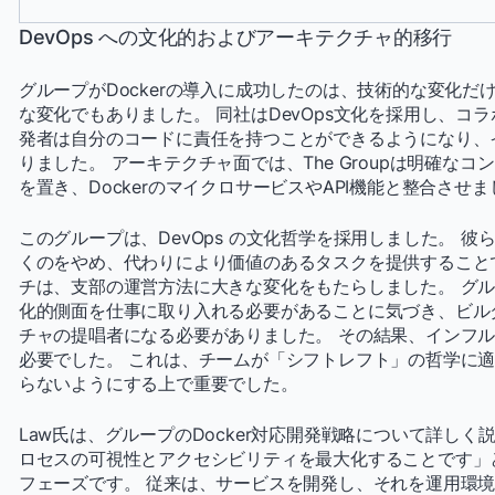
DevOps への文化的およびアーキテクチャ的移行
グループがDockerの導入に成功したのは、技術的な変化
な変化でもありました。 同社はDevOps文化を採用し、コ
発者は自分のコードに責任を持つことができるようになり、
りました。 アーキテクチャ面では、The Groupは明確な
を置き、DockerのマイクロサービスやAPI機能と整合させ
このグループは、DevOps の文化哲学を採用しました。 
くのをやめ、代わりにより価値のあるタスクを提供すること
チは、支部の運営方法に大きな変化をもたらしました。 グルー
化的側面を仕事に取り入れる必要があることに気づき、ビル
チャの提唱者になる必要がありました。 その結果、インフ
必要でした。 これは、チームが「シフトレフト」の哲学に
らないようにする上で重要でした。
Law氏は、グループのDocker対応開発戦略について詳し
ロセスの可視性とアクセシビリティを最大化することです」
フェーズです。 従来は、サービスを開発し、それを運用環