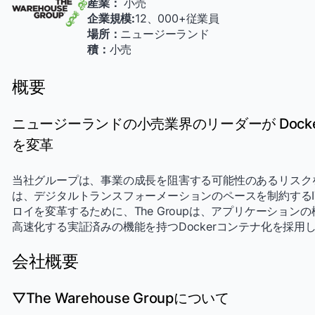
産業：
小売
企業規模:
12、000+従業員
場所：
ニュージーランド
積：
小売
概要
ニュージーランドの小売業界のリーダーが Docke
を変革
当社グループは、事業の成長を阻害する可能性のあるリスクを
は、デジタルトランスフォーメーションのペースを制約するI
ロイを変革するために、The Groupは、アプリケーショ
高速化する実証済みの機能を持つDockerコンテナ化を採用
会社概要
▽The Warehouse Groupについて