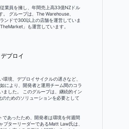
0人以上の従業員を擁し、年間売上高33億NZドル
グループは、The Warehouse、
do7などのブランドで300以上の店舗を運営していま
eMarket」も運営しています。
、デプロイ
い環境、デプロイサイクルの遅さなど、
欠如により、開発者と運用チーム間のコラ
いました。 このグループは、継続的イン
文化のためのソリューションを必要として
ルトであったため、開発者は環境を何週間
プターリーダーであるMatt Law氏は、