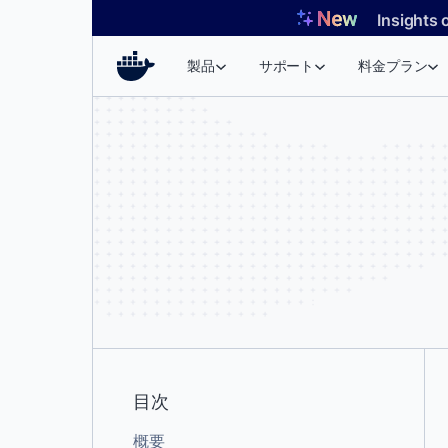
コ
Insights 
ン
テ
製品
サポート
料金プラン
ン
ツ
へ
ス
キ
ッ
プ
目次
概要