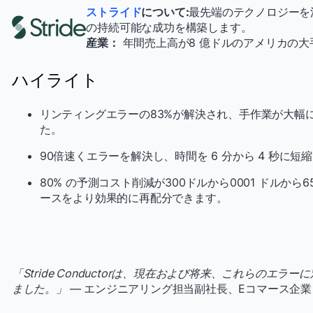
ストライド
について:
最先端のテクノロジーを
の持続可能な成功を構築します。
産業：
年間売上高が8 億ドルのアメリカの大
ハイライト
リンティングエラーの83%が解決され、手作業が大幅
た。
90倍速くエラーを解決し、時間を 6 分から 4 秒に
80% の予測コスト削減が300ドルから0001 ドルか
ースをより効果的に再配分できます。
「Stride Conductorは、現在および将来、これらのエラ
ました。」
— エンジニアリング担当副社長、Eコマース企業