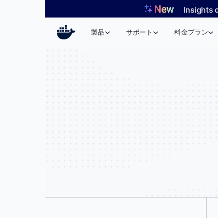
コ
Insights 
ン
テ
製品
サポート
料金プラン
ン
ツ
へ
ス
キ
ッ
プ