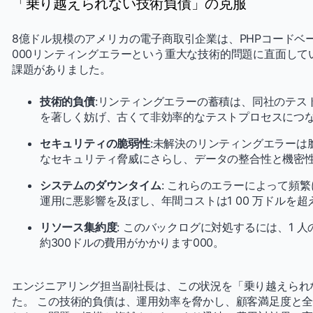
「乗り越えられない技術負債」の克服
8億ドル規模のアメリカの電子商取引企業は、PHPコードベ
000リンティングエラーという重大な技術的問題に直面し
課題がありました。
技術的負債
:リンティングエラーの蓄積は、同社のテス
を著しく妨げ、古くて非効率的なテストプロセスにつ
セキュリティの脆弱性
:未解決のリンティングエラーは
なセキュリティ脅威にさらし、データの整合性と機密
システムのダウンタイム
: これらのエラーによって頻
運用に悪影響を及ぼし、年間コストは1 00 万ドルを
リソース集約度
: このバックログに対処するには、1 人
約300ドルの費用がかかります000。
エンジニアリング担当副社長は、この状況を「乗り越えられ
た。 この技術的負債は、運用効率を脅かし、顧客満足度と