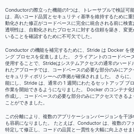
Conductorの際立った機能の1つは、トレーサブルで検証
は、高いコード品質とセキュリティ基準を維持するために重
動化された修正がコードベースに完全に統合される前に検査
透明性は、自動化されたプロセスに対する信頼を築き、変更
いることを確認するために不可欠でした。
Conductor の機能を補完するために、Stride は Doc
ング プロセスを促進しました。 クライアントのコードベース
使用することで、Strideはシステムアクセスの通常のハー
れたアプローチでは、コードベースの必要な部分のみにアク
セキュリティポリシーへの準拠が確保されました。 さらに、D
能にし、Stride は、通常の 1 週間にわたるセットアップ 
作業を開始できるようになりました。 Docker のコンテナ化技
作成し、コードベースの必要な部分のみにアクセスできるよ
ことができました。
この分離により、複数のアプリケーションバージョンを干渉
も容易になりました。 たとえば、Conductor は、複数
特定して修正し、コードの品質と一貫性を大幅に向上させま