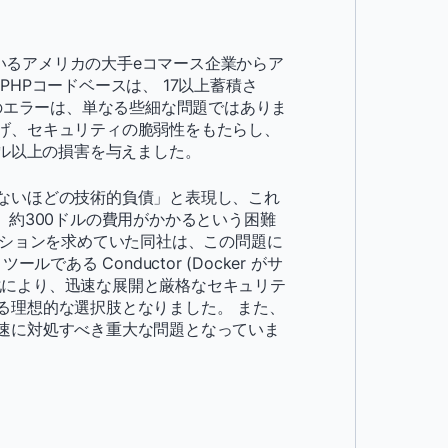
ているアメリカの大手eコマース企業からア
HPコードベースは、 17以上蓄積さ
らのエラーは、単なる些細な問題ではありま
げ、セキュリティの脆弱性をもたらし、
ドル以上の損害を与えました。
ないほどの技術的負債」と表現し、これ
、約300ドルの費用がかかるという困難
ーションを求めていた同社は、この問題に
ルである Conductor (Docker がサ
ナ化により、迅速な展開と厳格なセキュリテ
る理想的な選択肢となりました。 また、
速に対処すべき重大な問題となっていま