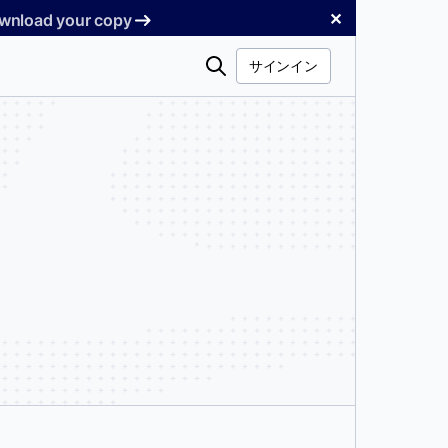
✕
Download your copy
検
サインイン
索