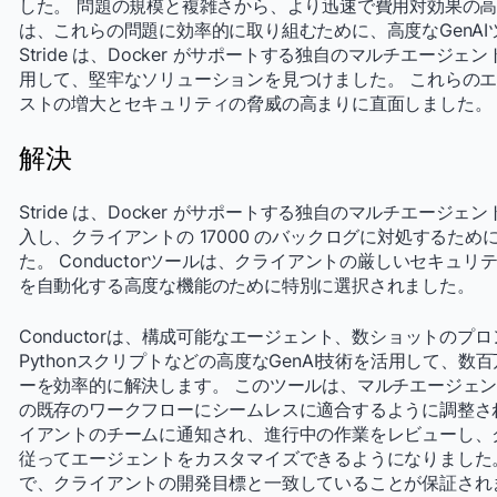
した。 問題の規模と複雑さから、より迅速で費用対効果の高
は、これらの問題に効率的に取り組むために、高度なGenAI
Stride は、Docker がサポートする独自のマルチエージェント G
用して、堅牢なソリューションを見つけました。 これらの
ストの増大とセキュリティの脅威の高まりに直面しました。
解決
Stride は、Docker がサポートする独自のマルチエージェント G
入し、クライアントの 17000 のバックログに対処するた
た。 Conductorツールは、クライアントの厳しいセキュ
を自動化する高度な機能のために特別に選択されました。
Conductorは、構成可能なエージェント、数ショットのプロ
Pythonスクリプトなどの高度なGenAI技術を活用して、
ーを効率的に解決します。 このツールは、マルチエージェ
の既存のワークフローにシームレスに適合するように調整さ
イアントのチームに通知され、進行中の作業をレビューし、
従ってエージェントをカスタマイズできるようになりました
で、クライアントの開発目標と一致していることが保証され