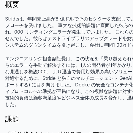
概要
Strideは、年間売上高が8 億ドルでそのセクターを支配し
プローチを受けました。 重大な技術的課題に直面した彼らのP
れ、000 リンティングエラーが発生していました。 これ
せんでした。彼らはテストライブラリのアップグレードを妨
システムのダウンタイムを引き起こし、会社に年間1 00万
エンジニアリング担当副社長は、この状況を「乗り越えられ
らのエラーを手動で解決するには、1人の開発者が1年かかり
な見通しを概説000。 より迅速で費用対効果の高いソリュ
対処するために、Stride と独自のマルチエージェント GenAI ツー
ポートする) に目を向けました。 Dockerの安全なコンテ
ィプロトコルへの準拠が容易になり、この複雑な課題に対す
技術的負債は顧客満足度やビジネス全体の成長を脅かし、迅
した。
課題