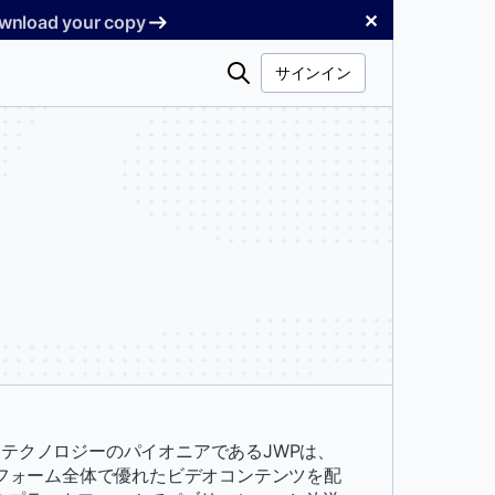
✕
Download your copy
検
サインイン
索
テクノロジーのパイオニアであるJWPは、
トフォーム全体で優れたビデオコンテンツを配