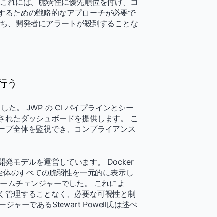
 これには、脆弱性に優先順位を付け、コ
するための戦略的なアプローチが必要で
持ち、開発者にアラートが殺到することな
を行う
した。 JWP の CI パイプラインとシー
されたダッシュボードを提供します。 こ
ープ全体を監視でき、コンプライアンス
開発モデルを運営しています。 Docker
ジ全体のすべての脆弱性を一元的に表示し
ームチェンジャーでした。 これによ
く管理することなく、必要な可視性と制
ーであるStewart Powell氏は述べ