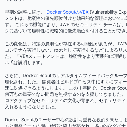
早期の調整に続き、
Docker ScoutのVEX
(Vulnerability 
メントは、脆弱性の優先順位付けと効果的な管理において非
す。 これらの機能により、JWP のセキュリティ チームは
クに基づいて脆弱性に戦略的に優先順位を付けることができ
この変化は、特定の脆弱性が存在する可能性があるが、JWPのKu
コンテナを実行しない、rootとして実行するなど)による
た。 「VEXステートメントは、脆弱性をより実践的に理解
ル氏は説明します。
さらに、Docker Scoutのリアルタイムフィードバックル
理化されました。 開発者はビルドプロセス中にすぐにフィ
速に対処できるようにします。 この 1 年間で、Docker Sco
何万もの重要でない問題を無視するのを支援してきました。
ロアクティブなセキュリティの文化が育まれ、セキュリティ
入れるようになりました。
Docker Scoutのユーザー中心の設計も重要な役割を果た
ムと開発チームの間に信頼と協力が築かれ、協力的なダイナ