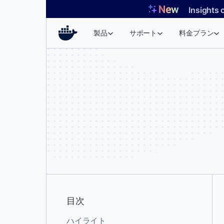
コ
Insights 
ン
テ
製品
サポート
料金プラン
ン
ツ
へ
ス
キ
ッ
プ
目次
ハイライト