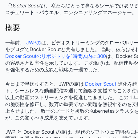
「Docker Scoutは、私たちにとって単なるツールでは
スチュワート・パウエル、エンジニアリングマネージャー。
概要
一年前、
JWPの
は、ビデオストリーミングのグローバルリ
をブログでDocker Scoutと共有しました。 当時、彼ら
Docker Scoutのリポジトリを1時間以内に300
は、Docker
の容易さと効率性を示しています。 この動きは、配信速度
を強化するための広範な戦略の一環でした。
今日まで早送りすると、JWPの旅は
Docker Scout
進化を続
ト、シームレスな動画配信を通じて顧客を支援することを使命と
以上の動画のストリーミングを促進してきました。 この 1 年間で、D
の脆弱性を修正し、数万の重要でない問題を無視するのを支
上させました。 数千のノードと複数のKubernetesクラ
が、この驚くべき成果を支えています。
JWP と Docker Scout の旅は、現代のソフトウェア