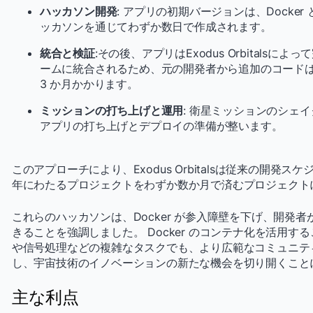
ハッカソン開発
: アプリの初期バージョンは、Docker と E
ッカソンを通じてわずか数日で作成されます。
統合と検証
:その後、アプリはExodus Orbitals
ームに統合されるため、元の開発者から追加のコードは
3 か月かかります。
ミッションの打ち上げと運用
: 衛星ミッションのシェ
アプリの打ち上げとデプロイの準備が整います。
このアプローチにより、Exodus Orbitalsは従来の開発ス
年にわたるプロジェクトをわずか数か月で済むプロジェクト
これらのハッカソンは、Docker が参入障壁を下げ、開発
きることを強調しました。 Docker のコンテナ化を活用することで
や信号処理などの複雑なタスクでも、より広範なコミュニテ
し、宇宙技術のイノベーションの新たな機会を切り開くこと
主な利点