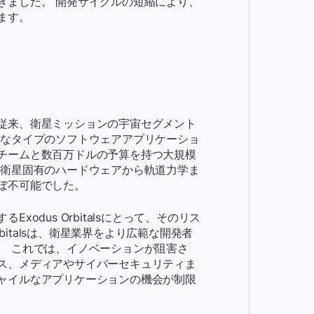
きました。 開発サイクルの短縮により、
ます。
従来、衛星ミッションの宇宙セグメント
うなタイプのソフトウェアアプリケーショ
チームと数百万ドルの予算を持つ大規模
、衛星固有のハードウェアから軌道力学ま
ぼ不可能でした。
odus Orbitalsにとって、そのリス
bitalsは、衛星業界をより広範な開発者
。 これでは、イノベーションが阻害さ
ス、メディアやサイバーセキュリティま
ャイルなアプリケーションの機会が制限