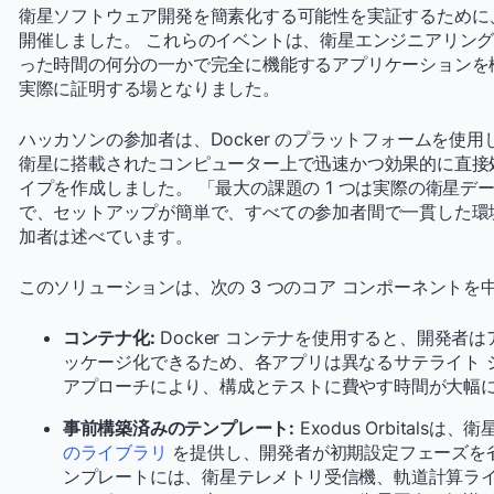
衛星ソフトウェア開発を簡素化する可能性を実証するために、Exo
開催しました。 これらのイベントは、衛星エンジニアリン
った時間の何分の一かで完全に機能するアプリケーションを構築
実際に証明する場となりました。
ハッカソンの参加者は、Docker のプラットフォームを使
衛星に搭載されたコンピューター上で迅速かつ効果的に直接
イプを作成しました。 「最大の課題の 1 つは実際の衛星デー
で、セットアップが簡単で、すべての参加者間で一貫した環
加者は述べています。
このソリューションは、次の 3 つのコア コンポーネントを
コンテナ化:
Docker コンテナを使用すると、開発者
ッケージ化できるため、各アプリは異なるサテライト 
アプローチにより、構成とテストに費やす時間が大幅
事前構築済みのテンプレート:
Exodus Orbitals
のライブラリ
を提供し、開発者が初期設定フェーズを
ンプレートには、衛星テレメトリ受信機、軌道計算ラ