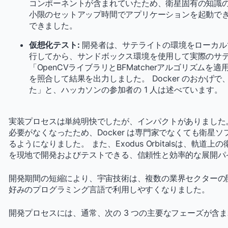
コンポーネントが含まれていたため、衛星固有の知識の
小限のセットアップ時間でアプリケーションを起動で
できました。
仮想化テスト:
開発者は、サテライトの環境をローカル
行してから、サンドボックス環境を使用して実際のサ
「OpenCVライブラリとBFMatcherアルゴリズム
を照合して結果を出力しました。 Docker のおかげ
た」と、ハッカソンの参加者の 1 人は述べています。
実装プロセスは単純明快でしたが、インパクトがありました
必要がなくなったため、Docker は専門家でなくても衛星
るようになりました。 また、Exodus Orbitalsは、軌
を現地で開発およびテストできる、信頼性と効率的な展開パ
開発期間の短縮により、宇宙技術は、複数の業界セクターの
好みのプログラミング言語で利用しやすくなりました。
開発プロセスには、通常、次の 3 つの主要なフェーズが含