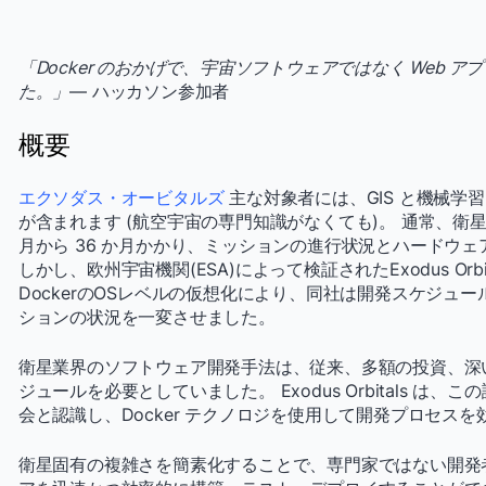
「Docker のおかげで、宇宙ソフトウェアではなく Web
た。」
— ハッカソン参加者
概要
エクソダス・オービタルズ
主な対象者には、GIS と機械学習
が含まれます (航空宇宙の専門知識がなくても)。 通常、衛星
月から 36 か月かかり、ミッションの進行状況とハードウ
しかし、欧州宇宙機関(ESA)によって検証されたExodus Orb
DockerのOSレベルの仮想化により、同社は開発スケジュ
ションの状況を一変させました。
衛星業界のソフトウェア開発手法は、従来、多額の投資、深
ジュールを必要としていました。 Exodus Orbitals 
会と認識し、Docker テクノロジを使用して開発プロセス
衛星固有の複雑さを簡素化することで、専門家ではない開発