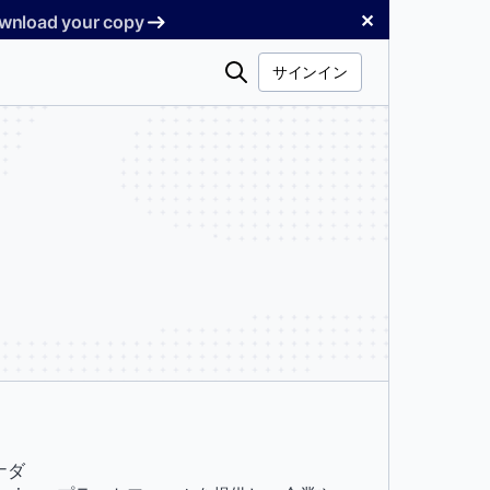
✕
Download your copy
検
サインイン
索
ナダ