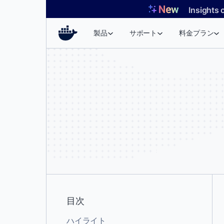
コ
Insights 
ン
テ
製品
サポート
料金プラン
ン
ツ
へ
ス
キ
ッ
プ
目次
ハイライト