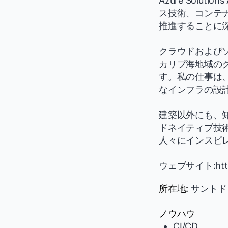
Azure Solut
ス技術、コンテ
推進することに
クラウドおよびソフ
カリブ海地域の
す。私の仕事は
なインフラの設
建築以外にも、
ドネイティブ技術(
人々にインスピ
ウェブサイト:https:
所在地:
サントド
ノウハウ
CI/CD