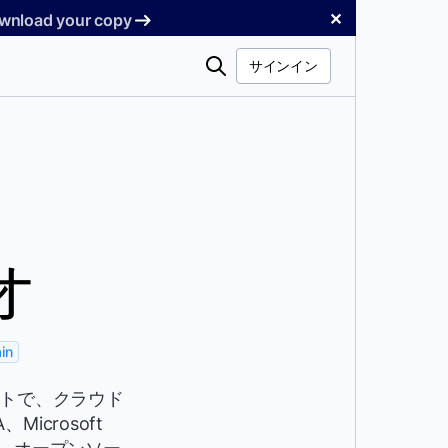
✕
Download your copy
検
サインイン
索
オ
in
テクトで、クラウド
icrosoft