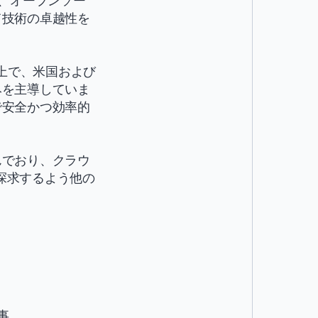
inux、オープンソー
て技術の卓越性を
re上で、米国および
みを主導していま
で安全かつ効率的
んでおり、クラウ
力を探求するよう他の
事