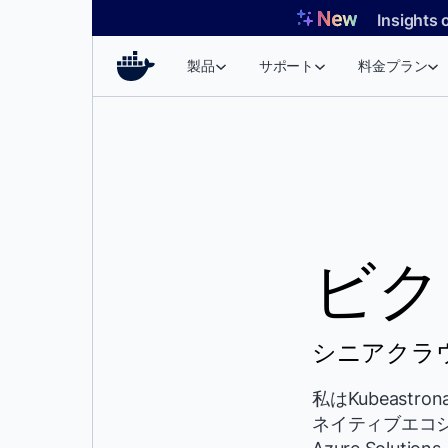
コ
Insights 
ン
テ
製品
サポート
料金プラン
ン
ツ
へ
ス
キ
ッ
プ
ビク
シニアクラ
私はKubeas
ネイティブエコシス