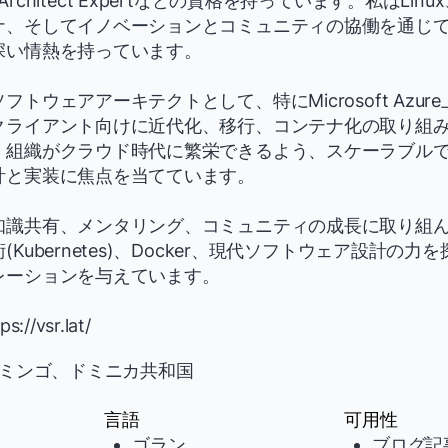
ions Architect Expertなどの資格を持っています。私はL
ナ、そしてイノベーションとコミュニティの協働を通じ
深い情熱を持っています。
トウェアアーキテクトとして、特にMicrosoft Azu
クライアント向けに近代化、移行、コンテナ化の取り組
、組織がクラウド時代に繁栄できるよう、スケーラブル
計と実装に焦点を当てています。
知識共有、メンタリング、コミュニティの成長に取り組
Kubernetes)、Docker、現代ソフトウェア設計の
レーションを与えています。
//vsr.lat/
ミンゴ、ドミニカ共和国
言語
可用性
ゴラン
ブログ記