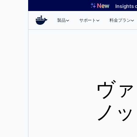
コ
Insights 
ン
テ
製品
サポート
料金プラン
ン
ツ
へ
ス
キ
ッ
プ
ヴァ
ノッ