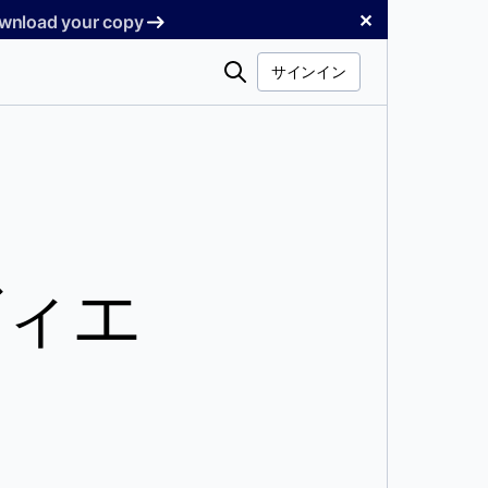
✕
Download your copy
検
サインイン
索
ヴィエ