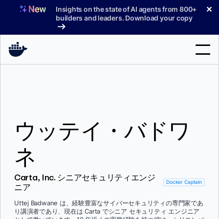
コ
✕
Insights on the state of AI agents from 800+
ン
builders and leaders. Download your copy
テ
ン
ツ
へ
検
ス
索
キ
ッ
製品
プ
ウッテイ・バドワ
サポート
料金プラン
ネ
ブログ
Carta, Inc. シニアセキュリティエンジ
ドキュメント
Docker Captain
ニア
サインイン
Uttej Badwane は、経験豊富なサイバーセキュリティの専門家であ
り講演者であり、現在は Carta でシニア セキュリティ エンジニア