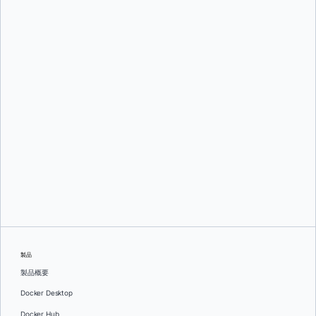
マーク・キャベッジ
そして
トゥシャール・ジャイン
トゥシャール・ジャイン
製品
製品概要
Docker Desktop
Docker Hub