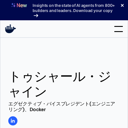
コ
✕
Insights on the state of AI agents from 800+
ン
builders and leaders. Download your copy
テ
ン
ツ
へ
検
ス
索
キ
ッ
製品
プ
トゥシャール・ジ
サポート
料金プラン
ャイン
ブログ
エグゼクティブ・バイスプレジデント(エンジニア
ドキュメント
リング)、Docker
サインイン