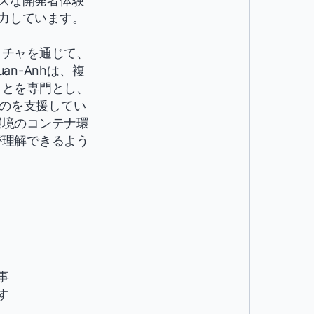
レスな開発者体験
に注力しています。
クチャを通じて、
n-Anhは、複
ことを専門とし、
るのを支援してい
環境のコンテナ環
が理解できるよう
事
す