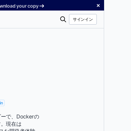
✕
Download your copy
検
サインイン
索
in
、Dockerの
す。現在は