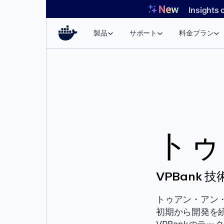
コ
Insights 
ン
テ
製品
サポート
料金プラン
ン
ツ
へ
ス
キ
ッ
プ
トゥ
VPBank
トゥアン・アン・
初期から開発を