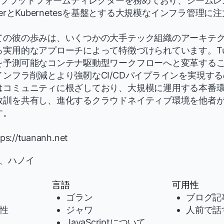
ックプラットフォームディレクターを務めており、シーム
erとKubernetesを基盤とする大規模なインフラ管理
ての彼の歩みは、いくつかの大手テック組織のアーキテ
実用的なアプローチによって特徴づけられています。Tua
を予測可能なコンテナ駆動型ワークフローへと変革する
ンフラ削減とより強靭なCI/CDパイプラインを実現す
はコミュニティに根ざしており、大規模に運用する本番
教訓を共有し、進化するクラウドネイティブ環境を他者
す。
://tuananh.net
、ハノイ
言語
可用性
ゴラン
ブログ記
性
ジャワ
人前で話
JavaScriptについて