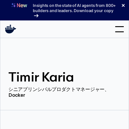
コ
✕
Insights on the state of AI agents from 800+
ン
builders and leaders. Download your copy
テ
ン
ツ
へ
検
ス
索
キ
ッ
製品
プ
Timir Karia
サポート
料金プラン
シニアプリンシパルプロダクトマネージャー、
Docker
ブログ
ドキュメント
サインイン