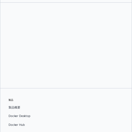
エリック・ジャ、
スリニ・セカラン、
そして
Timir Karia
製品
製品概要
Docker Desktop
Docker Hub