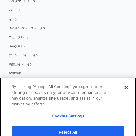
カスタマーサクセス
パートナー
イベント
Dockerシステムステータス
ニュースルーム
Swag ストア
ブランドガイドライン
商標ガイドライン
採用情報
お問い合わせ
By clicking “Accept All Cookies”, you agree to the
言語
storing of cookies on your device to enhance site
English
navigation, analyze site usage, and assist in our
marketing efforts.
日本語
Cookies Settings
© 2026 Docker Inc.全著作権所有
Reject All
利用規約(英語)
プライバシー
リーガル