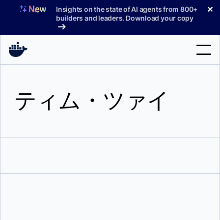
コ
✕
Insights on the state of AI agents from 800+
ン
builders and leaders. Download your copy
テ
ン
ツ
へ
検
ス
索
キ
ティム・ツァイ
ッ
製品
プ
サポート
料金プラン
ブログ
ドキュメント
サインイン