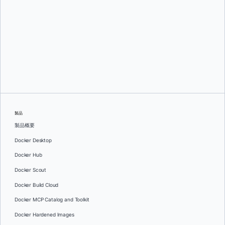
ティム・ツァイ
製品
製品概要
Docker Desktop
Docker Hub
Docker Scout
Docker Build Cloud
Docker MCP Catalog and Toolkit
Docker Hardened Images