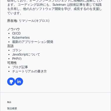
取得しており、オープンソースプロジェクトに積極的に貢献してい
ます。 コーディング以外にも、Suleiman は技術記事を通じて知識
を共有し、他の人がソフトウェア開発を学び、成長するのを支援し
ています。
所在地:
リマソール(キプロス)
ノウハウ
CI/CD
Kubernetes
最新のアプリケーション開発
言語
ゴラン
JavaScriptについて
PHPの
可用性
ブログ記事
チュートリアルの書き方
製品
製品概要