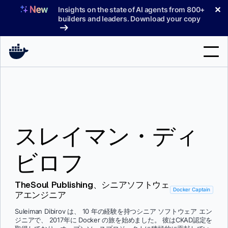
コ
✕
Insights on the state of AI agents from 800+
ン
builders and leaders. Download your copy
テ
ン
ツ
へ
検
ス
索
キ
ッ
製品
プ
スレイマン・ディ
サポート
料金プラン
ビロフ
ブログ
TheSoul Publishing、シニアソフトウェ
ドキュメント
Docker Captain
アエンジニア
サインイン
Suleiman Dibirov は、 10 年の経験を持つシニア ソフトウェア エン
ジニアで、 2017年に Docker の旅を始めました。 彼はCKAD認定を