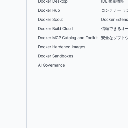
Docker Desktop
IDE 拡張機能
Docker Hub
コンテナー ラ
Docker Scout
Docker Extens
Docker Build Cloud
信頼できるオー
Docker MCP Catalog and Toolkit
安全なソフトウ
Docker Hardened Images
Docker Sandboxes
AI Governance