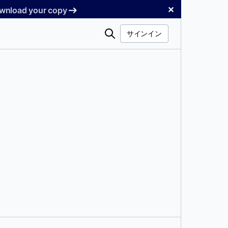
✕
Download your copy
検
サインイン
索