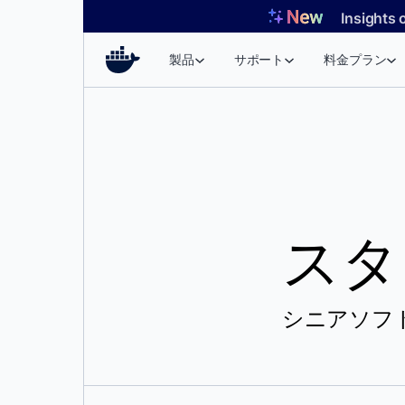
コ
Insights 
ン
テ
製品
サポート
料金プラン
ン
ツ
へ
ス
キ
ッ
プ
スタ
シニアソフト