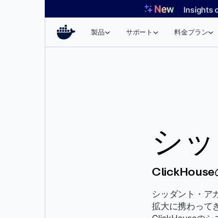
コ
Insights 
ン
テ
製品
サポート
料金プラン
ン
ツ
へ
ス
キ
ッ
プ
シッ
ClickH
シッダント・ア
拡大に携わって