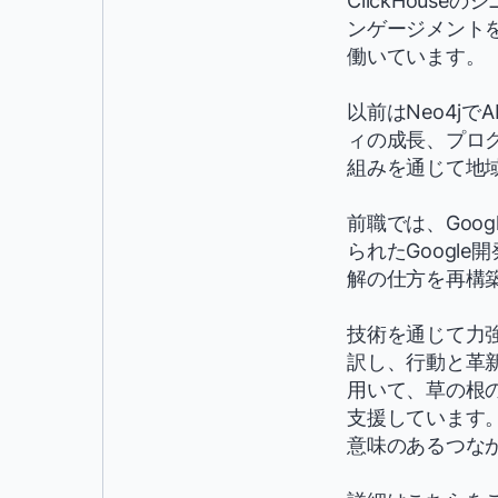
ClickHou
ンゲージメント
働いています。
以前はNeo4j
ィの成長、プロ
組みを通じて地域
前職では、Goo
られたGoogl
解の仕方を再構
技術を通じて力
訳し、行動と革
用いて、草の根
支援しています
意味のあるつな