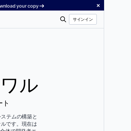
✕
Download your copy
検
サインイン
索
ルワル
ート
システムの構築と
ナルです。現在は