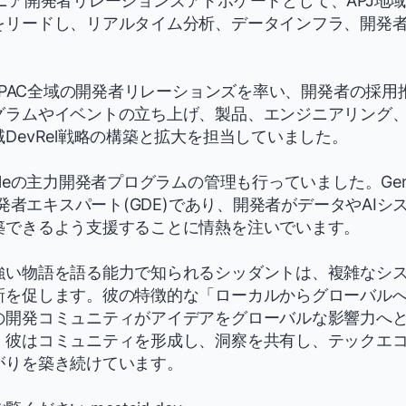
seのシニア開発者リレーションズアドボケートとして、APJ
をリードし、リアルタイム分析、データインフラ、開発
でAPAC全域の開発者リレーションズを率い、開発者の採
グラムやイベントの立ち上げ、製品、エンジニアリング
DevRel戦略の構築と拡大を担当していました。
gleの主力開発者プログラムの管理も行っていました。Gen
e開発者エキスパート(GDE)であり、開発者がデータやAI
築できるよう支援することに情熱を注いでいます。
強い物語を語る能力で知られるシッダントは、複雑なシ
新を促します。彼の特徴的な「ローカルからグローバル
の開発コミュニティがアイデアをグローバルな影響力へ
。彼はコミュニティを形成し、洞察を共有し、テックエ
がりを築き続けています。