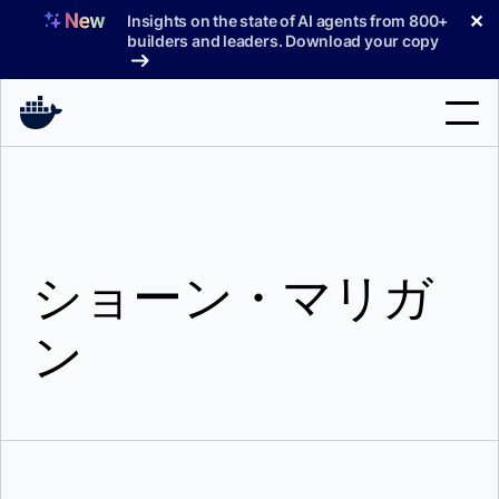
コ
✕
Insights on the state of AI agents from 800+
ン
builders and leaders. Download your copy
テ
ン
ツ
へ
検
ス
索
キ
ッ
製品
プ
ショーン・マリガ
サポート
料金プラン
ン
ブログ
ドキュメント
サインイン