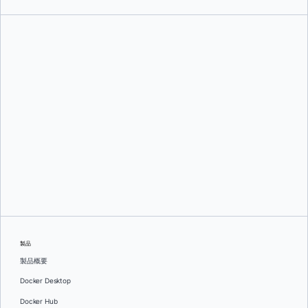
キャット・トムルシュカ
そして
シャディ・モクタール
製品
製品概要
Docker Desktop
Docker Hub