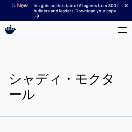
コ
✕
Insights on the state of AI agents from 800+
ン
builders and leaders. Download your copy
テ
ン
ツ
へ
検
ス
索
キ
ッ
製品
プ
シャディ・モクタ
サポート
料金プラン
ール
ブログ
ドキュメント
サインイン