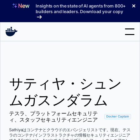
コ
✕
Insights on the state of AI agents from 800+
ン
builders and leaders. Download your copy
テ
ン
ツ
へ
検
ス
索
キ
ッ
製品
プ
サティヤ・シュン
サポート
料金プラン
ムガスンダラム
ブログ
テスラ、プラットフォームセキュリテ
ドキュメント
Docker Captain
ィ、スタッフセキュリティエンジニア
サインイン
Sathiyaはコンテナとクラウドのエバンジェリストです。現在、テス
ラのコンテナ/インフラストラクチャの情報セキュリティエンジニア