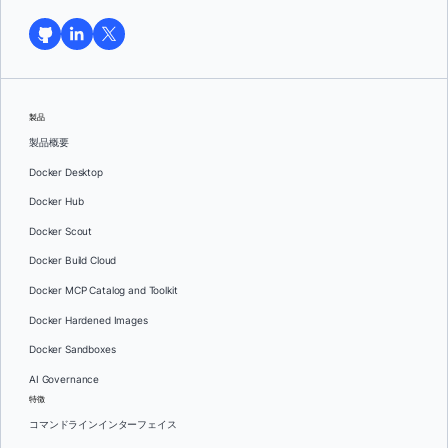
製品
製品概要
Docker Desktop
Docker Hub
Docker Scout
Docker Build Cloud
Docker MCP Catalog and Toolkit
Docker Hardened Images
Docker Sandboxes
AI Governance
特徴
コマンドラインインターフェイス