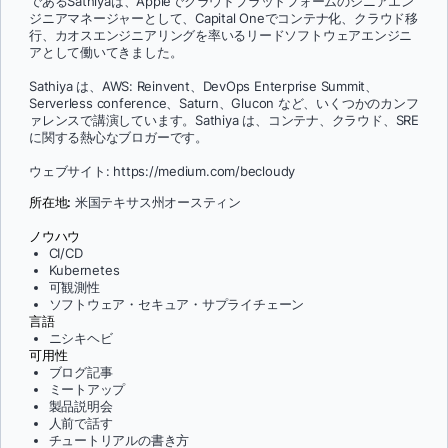
であるSathiyaは、Appleでクラウドプラットフォームのシニアエン
ジニアマネージャーとして、Capital Oneでコンテナ化、クラウド移
行、カオスエンジニアリングを率いるリードソフトウェアエンジニ
アとして働いてきました。
Sathiya は、AWS: Reinvent、DevOps Enterprise Summit、
Serverless conference、Saturn、Glucon など、いくつかのカンフ
ァレンスで講演しています。Sathiya は、コンテナ、クラウド、SRE
に関する熱心なブロガーです。
ウェブサイト: https://medium.com/becloudy
所在地:
米国テキサス州オースティン
ノウハウ
CI/CD
Kubernetes
可観測性
ソフトウェア・セキュア・サプライチェーン
言語
ニシキヘビ
可用性
ブログ記事
ミートアップ
製品説明会
人前で話す
チュートリアルの書き方