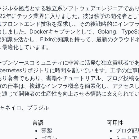
ジルを拠点とする独立系ソフトウェアエンジニアでありD
022年にテック業界に入りました。彼は独学の開発者と
フロントエンド技術を探求し、その後戦略的にインフラ、
ました。Dockerキャプテンとして、Golang、TypeScr
tの専門知識を活かし、Elixirの知識も持って、最新のクラウ
し最適化しています。
ープンソースコミュニティに非常に活発な独立貢献者で
Kubernetesリポジトリに時間を割いています。工学の
あり著者でもあり、書籍やチュートリアル、ブログ投稿
彼の仕事は、複雑なインフラ概念を簡素化し、アクセス
を通じて開発者の生産性を向上させる情熱に支えられて
ャネイロ、ブラジル
言語
可用性
霊薬
ブログ記
ゴラン
ミートア