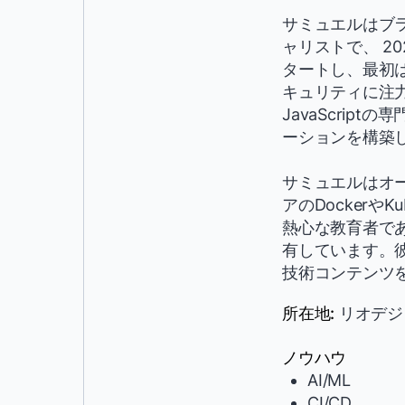
サミュエルはブラ
ャリストで、 2
タートし、最初は
キュリティに注力し
JavaScrip
ーションを構築
サミュエルはオ
アのDockerや
熱心な教育者で
有しています。
技術コンテンツ
所在地:
リオデジ
ノウハウ
AI/ML
CI/CD