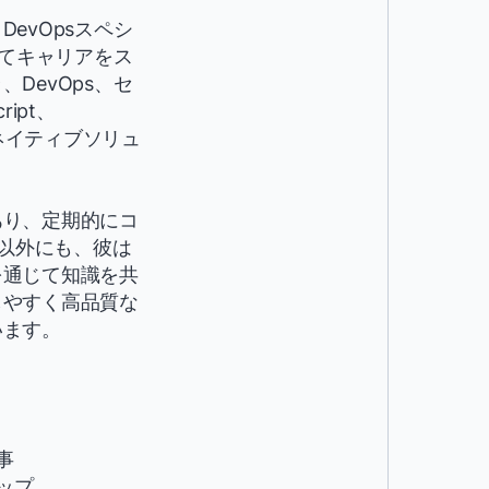
evOpsスペシ
してキャリアをス
DevOps、セ
ipt、
ドネイティブソリュ
あり、定期的にコ
仕事以外にも、彼は
を通じて知識を共
しやすく高品質な
います。
事
ップ