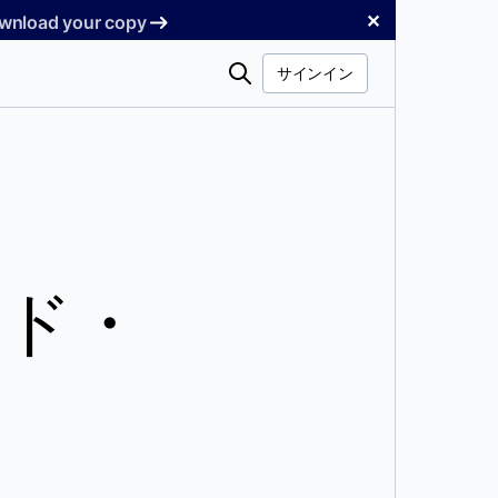
✕
Download your copy
検
サインイン
索
ド・