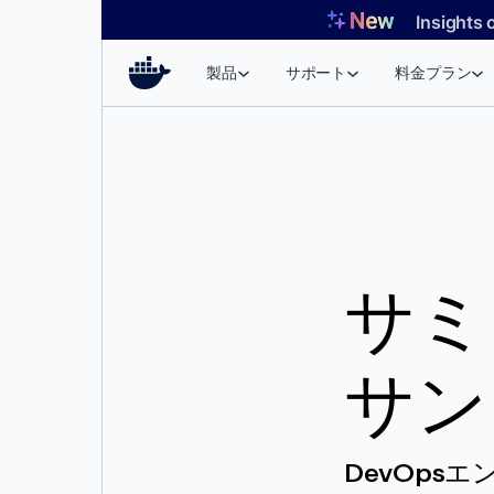
コ
Insights 
ン
テ
製品
サポート
料金プラン
ン
ツ
へ
ス
キ
ッ
プ
サミ
サン
DevOps