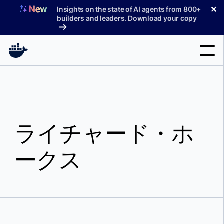
コ
✕
Insights on the state of AI agents from 800+
ン
builders and leaders. Download your copy
テ
ン
ツ
へ
検
ス
索
キ
ッ
製品
プ
ライチャード・ホ
サポート
料金プラン
ークス
ブログ
ドキュメント
サインイン