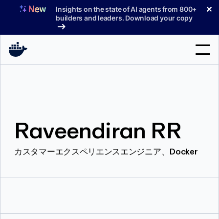
コ
✕
Insights on the state of AI agents from 800+
ン
builders and leaders. Download your copy
テ
ン
ツ
へ
検
ス
索
キ
ッ
製品
プ
Raveendiran RR
サポート
料金プラン
カスタマーエクスペリエンスエンジニア、Docker
ブログ
ドキュメント
サインイン