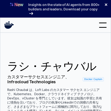
コ
✕
Insights on the state of AI agents from 800+
ン
builders and leaders. Download your copy
テ
ン
ツ
へ
検
ス
索
キ
ッ
製品
プ
ラシ・チャウバル
サポート
料金プラン
カスタマーサクセスエンジニア、
Docker Captain
Infracloud Technologies
ブログ
Rashi Chaubal は、Loft Labs のカスタマー サクセス エンジニア
ドキュメント
で、Kubernetes、Docker、クラウドネイティブ テクノロジ、
DevOps、vCluster を専門としています。彼女は知識の学習と共有
に情熱を注いでおり、ブログの執筆やLinkedInでの洞察の共有な
サインイン
ど、さまざまなプラットフォームに積極的に関与しており、強力な
コミュニティを構築しています。ラシは、イベントでの経験豊富な