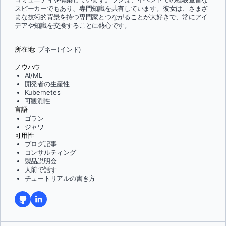
スピーカーでもあり、専門知識を共有しています。彼女は、さまざ
まな技術的背景を持つ専門家とつながることが大好きで、常にアイ
デアや知識を交換することに熱心です。
所在地:
プネー(インド)
ノウハウ
AI/ML
開発者の生産性
Kubernetes
可観測性
言語
ゴラン
ジャワ
可用性
ブログ記事
コンサルティング
製品説明会
人前で話す
チュートリアルの書き方