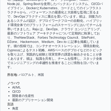
Node.js)、Spring Bootを使用したバックエンドシステム、CI/CDパ
イプライン、DockerとKubernetes、コードとしてのインフラスト
ラクチャから、パフォーマンスの最適化と大規模な監視に至るま
で、DevOpsプラクティスに重点を置いています。彼は、回復力の
あるシステムの設計、デプロイワークフローの自動化、ハイブリッ
ド環境全体でのプラットフォームのスケーリングにおいてチームを
率いてきました。Raju は、DevOps、クラウド エンジニアリング、
最新のソフトウェア アーキテクチャについて定期的に執筆してお
り、TheNewStack、Forbes Technology Council、SitePoint、
DZone、Hackernoon、Medium、Dev.to に記事を掲載していま
す。彼の投稿では、コンテナオーケストレーション、環境自動化、
Cypressによるテスト戦略、AWSベースのデプロイなどのトピック
を取り上げ、実践的な経験と現実世界の課題を融合させることが多
くあります。彼は、知識を共有し、チームを指導し、スタック全体
でエンジニアリングの卓越性を推進することに情熱を注いでいま
す。
所在地:
パロアルト、米国
ノウハウ
AI/ML
CI/CD
開発者の生産性
最新のアプリケーション開発
言語
角度