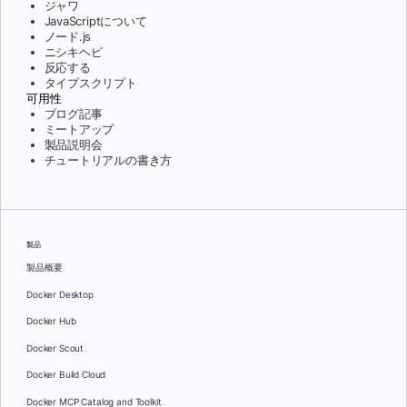
ジャワ
JavaScriptについて
ノード.js
ニシキヘビ
反応する
タイプスクリプト
可用性
ブログ記事
ミートアップ
製品説明会
チュートリアルの書き方
製品
製品概要
Docker Desktop
Docker Hub
Docker Scout
Docker Build Cloud
Docker MCP Catalog and Toolkit