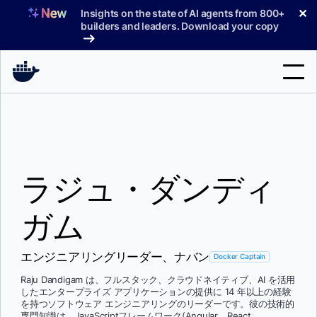
コ
✕
Insights on the state of AI agents from 800+
ン
builders and leaders. Download your copy
テ
ン
ツ
へ
検
ス
索
キ
ッ
製品
プ
ラジュ・ダンディ
サポート
料金プラン
ガム
ブログ
エンジニアリングリーダー、ナバン
Docker Captain
ドキュメント
Raju Dandigam は、フルスタック、クラウドネイティブ、AI を活用
したエンタープライズ アプリケーションの提供に 14 年以上の経験
サインイン
を持つソフトウェア エンジニアリングのリーダーです。彼の技術的
専門知識は、JavaScriptフレームワーク(Angular、React、