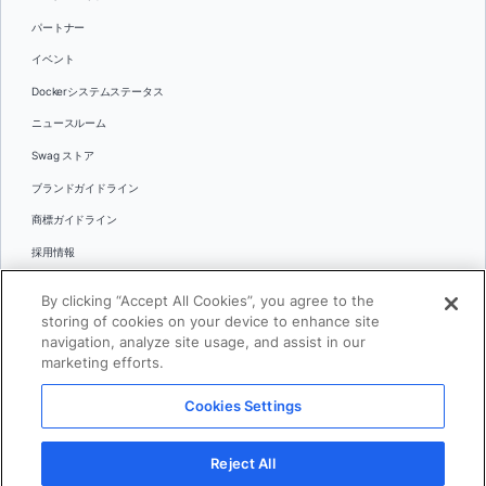
パートナー
イベント
Dockerシステムステータス
ニュースルーム
Swag ストア
ブランドガイドライン
商標ガイドライン
採用情報
お問い合わせ
By clicking “Accept All Cookies”, you agree to the
言語
storing of cookies on your device to enhance site
English
navigation, analyze site usage, and assist in our
marketing efforts.
日本語
Cookies Settings
© 2026 Docker Inc.全著作権所有
Reject All
利用規約(英語)
プライバシー
リーガル