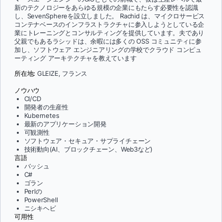
新のテクノロジーをあらゆる規模の企業にもたらす必要性を認識
し、SevenSphereを設立しました。 Rachid は、マイクロサービス
コンテナベースのインフラストラクチャに参入しようとしている企
業にトレーニングとコンサルティングを提供しています。夫であり
父親でもあるラシッドは、余暇には多くの OSS コミュニティに参
加し、ソフトウェア エンジニアリングの学校でクラウド コンピュ
ーティング アーキテクチャを教えています
所在地:
GLEIZE, フランス
ノウハウ
CI/CD
開発者の生産性
Kubernetes
最新のアプリケーション開発
可観測性
ソフトウェア・セキュア・サプライチェーン
技術動向(AI、ブロックチェーン、Web3など)
言語
バッシュ
C#
ゴラン
Perlの
PowerShell
ニシキヘビ
可用性