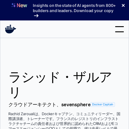
コ
✕
Insights on the state of AI agents from 800+
ン
builders and leaders. Download your copy
テ
ン
ツ
へ
検
ス
索
キ
ッ
製品
プ
ラシッド・ザルア
サポート
料金プラン
リ
ブログ
クラウドアーキテクト、sevensphere
Docker Captain
ドキュメント
Rachid Zaroualiは、Dockerキャプテン、コミュニティリーダー、国
際講演者、トレーナーです。フランスのレジストリのインフラスト
サインイン
ラクチャチームの責任者および世界的に認められたCRMおよびEコ
マースエージェンシーのCIOとしての前職で、彼は生産レベルで最