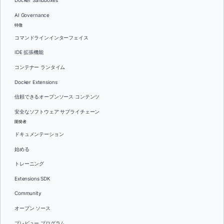
Docker Sandboxes
AI Governance
特徴
コマンドラインインターフェイス
IDE 拡張機能
コンテナー ランタイム
Docker Extensions
信頼できるオープンソース コンテンツ
安全なソフトウェア サプライチェーン
開発者
ドキュメンテーション
始める
トレーニング
Extensions SDK
Community
オープン ソース
プレビュー プログラム