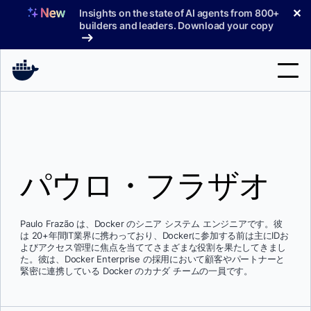
コ
✕
Insights on the state of AI agents from 800+
ン
builders and leaders. Download your copy
テ
ン
ツ
へ
検
ス
索
キ
ッ
製品
プ
パウロ・フラザオ
サポート
料金プラン
Paulo Frazão は、Docker のシニア システム エンジニアです。彼
ブログ
は 20+年間IT業界に携わっており、Dockerに参加する前は主にIDお
よびアクセス管理に焦点を当ててさまざまな役割を果たしてきまし
ドキュメント
た。彼は、Docker Enterprise の採用において顧客やパートナーと
緊密に連携している Docker のカナダ チームの一員です。
サインイン