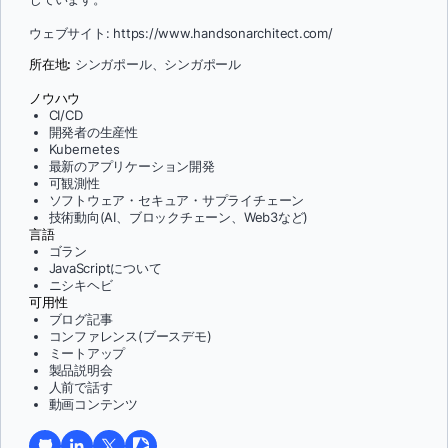
ウェブサイト: https://www.handsonarchitect.com/
所在地:
シンガポール、シンガポール
ノウハウ
CI/CD
開発者の生産性
Kubernetes
最新のアプリケーション開発
可観測性
ソフトウェア・セキュア・サプライチェーン
技術動向(AI、ブロックチェーン、Web3など)
言語
ゴラン
JavaScriptについて
ニシキヘビ
可用性
ブログ記事
コンファレンス(ブースデモ)
ミートアップ
製品説明会
人前で話す
動画コンテンツ