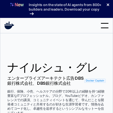
コ
✕
Insights on the state of AI agents from 800+
ン
builders and leaders. Download your copy
テ
ン
ツ
へ
検
ス
索
キ
ッ
製品
プ
ナイルシュ・グレ
サポート
料金プラン
エンタープライズアーキテクト広告DBS
Docker Captain
銀行株式会社、DBS銀行株式会社
ブログ
銀行、保険、小売、ヘルスケアの分野で20年以上の経験を持つ経験
ドキュメント
豊富なITプロフェッショナル。ブログ、YouTubeビデオ、カンファ
レンスでの講演、コミュニティイベントを通じて、学んだことを開
発者コミュニティと共有するのが好きな生涯学習者です。情熱を込
サインイン
めてコード化し、卓越性を追求するというシンプルなモットーを信
じています。