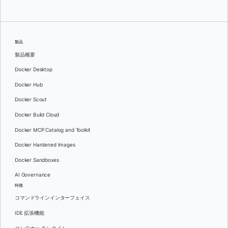
製品
製品概要
Docker Desktop
Docker Hub
Docker Scout
Docker Build Cloud
Docker MCP Catalog and Toolkit
Docker Hardened Images
Docker Sandboxes
AI Governance
特徴
コマンドラインインターフェイス
IDE 拡張機能