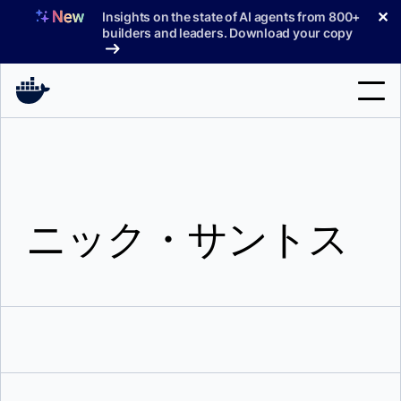
コ
✕
Insights on the state of AI agents from 800+
ン
builders and leaders. Download your copy
テ
ン
ツ
へ
検
ス
索
キ
ッ
製品
プ
ニック・サントス
サポート
料金プラン
ブログ
ドキュメント
サインイン