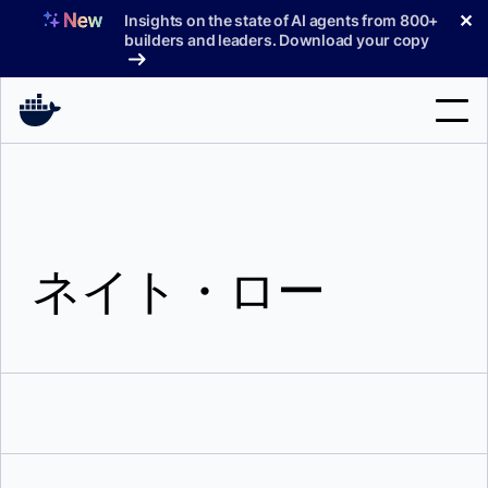
コ
✕
Insights on the state of AI agents from 800+
ン
builders and leaders. Download your copy
テ
ン
ツ
へ
検
ス
索
キ
ッ
製品
プ
ネイト・ロー
サポート
料金プラン
ブログ
ドキュメント
サインイン