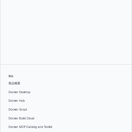
アジート・シン・レイナ、
ネイト・ロー、
そして
オマール・サン
セビエロ
製品
製品概要
Docker Desktop
Docker Hub
Docker Scout
Docker Build Cloud
Docker MCP Catalog and Toolkit