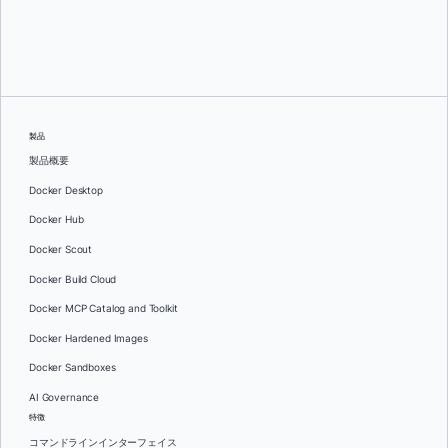
ナガ・サントシュ・レディ・ヴォートゥクリ
製品
製品概要
Docker Desktop
Docker Hub
Docker Scout
Docker Build Cloud
Docker MCP Catalog and Toolkit
Docker Hardened Images
Docker Sandboxes
AI Governance
特徴
コマンドラインインターフェイス