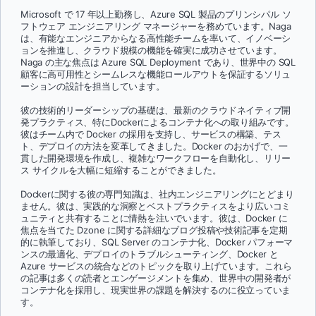
Microsoft で 17 年以上勤務し、Azure SQL 製品のプリンシパル ソ
フトウェア エンジニアリング マネージャーを務めています。Naga
は、有能なエンジニアからなる高性能チームを率いて、イノベーシ
ョンを推進し、クラウド規模の機能を確実に成功させています。
Naga の主な焦点は Azure SQL Deployment であり、世界中の SQL
顧客に高可用性とシームレスな機能ロールアウトを保証するソリュ
ーションの設計を担当しています。
彼の技術的リーダーシップの基礎は、最新のクラウドネイティブ開
発プラクティス、特にDockerによるコンテナ化への取り組みです。
彼はチーム内で Docker の採用を支持し、サービスの構築、テス
ト、デプロイの方法を変革してきました。Docker のおかげで、一
貫した開発環境を作成し、複雑なワークフローを自動化し、リリー
ス サイクルを大幅に短縮することができました。
Dockerに関する彼の専門知識は、社内エンジニアリングにとどまり
ません。彼は、実践的な洞察とベストプラクティスをより広いコミ
ュニティと共有することに情熱を注いでいます。彼は、Docker に
焦点を当てた Dzone に関する詳細なブログ投稿や技術記事を定期
的に執筆しており、SQL Server のコンテナ化、Docker パフォーマ
ンスの最適化、デプロイのトラブルシューティング、Docker と
Azure サービスの統合などのトピックを取り上げています。これら
の記事は多くの読者とエンゲージメントを集め、世界中の開発者が
コンテナ化を採用し、現実世界の課題を解決するのに役立っていま
す。