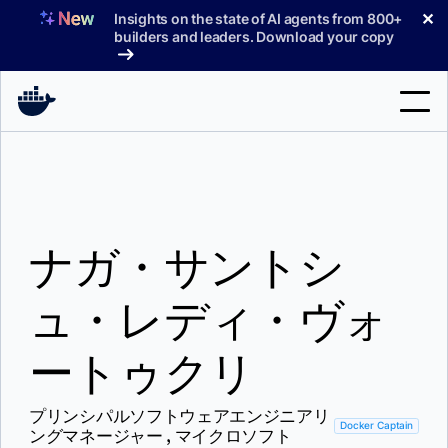
コ
✕
Insights on the state of AI agents from 800+
ン
builders and leaders. Download your copy
テ
ン
ツ
へ
検
ス
索
キ
ッ
製品
プ
ナガ・サントシ
サポート
料金プラン
ュ・レディ・ヴォ
ブログ
ートゥクリ
ドキュメント
プリンシパルソフトウェアエンジニアリ
サインイン
Docker Captain
ングマネージャー , マイクロソフト