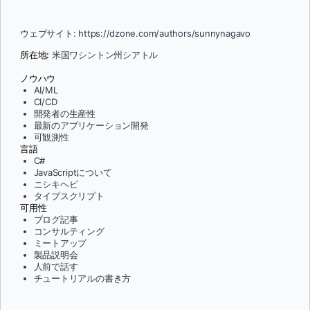
ウェブサイト: https://dzone.com/authors/sunnynagavo
所在地:
米国ワシントン州シアトル
ノウハウ
AI/ML
CI/CD
開発者の生産性
最新のアプリケーション開発
可観測性
言語
C#
JavaScriptについて
ニシキヘビ
タイプスクリプト
可用性
ブログ記事
コンサルティング
ミートアップ
製品説明会
人前で話す
チュートリアルの書き方