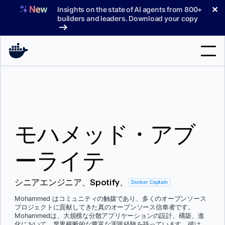
コ
✕
Insights on the state of AI agents from 800+
ン
builders and leaders. Download your copy
テ
ン
ツ
へ
検
ス
索
キ
ッ
製品
プ
モハメッド・アブ
サポート
料金プラン
ーライテ
ブログ
シニアエンジニア、Spotify、
Docker Captain
ドキュメント
Mohammed はコミュニティの触媒であり、多くのオープンソース
プロジェクトに貢献してきた真のオープンソース信奉者です。
サインイン
Mohammedは、大規模な分散アプリケーションの設計、構築、進
化において、業界横断的な豊富な実践経験を持っています。彼は