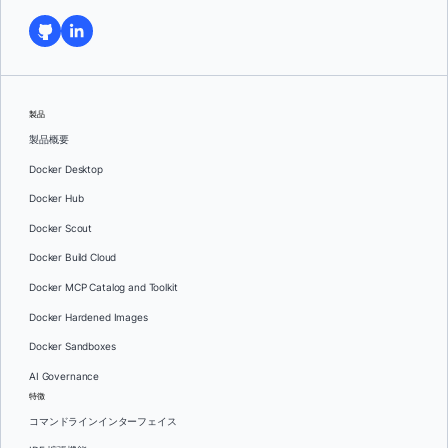
製品
製品概要
Docker Desktop
Docker Hub
Docker Scout
Docker Build Cloud
Docker MCP Catalog and Toolkit
Docker Hardened Images
Docker Sandboxes
AI Governance
特徴
コマンドラインインターフェイス