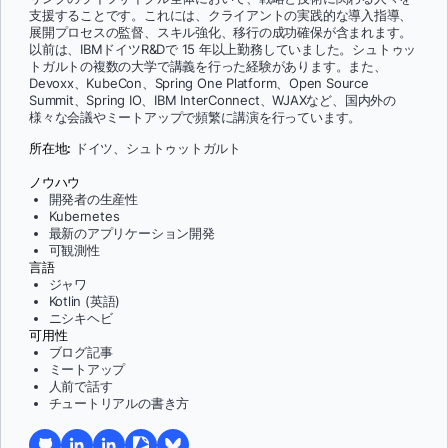
支援することです。これには、クライアントの実践的な導入指導、
展開プロセスの監督、スキル強化、移行の成功確保が含まれます。
以前は、IBMドイツR&Dで 15 年以上勤務していました。シュトゥッ
トガルトの複数の大学で講義を行った経験があります。また、
Devoxx、KubeCon、Spring One Platform、Open Source
Summit、Spring IO、IBM InterConnect、WJAXなど、国内外の
様々な会議やミートアップで頻繁に講演を行っています。
所在地:
ドイツ、シュトゥットガルト
ノウハウ
開発者の生産性
Kubernetes
最新のアプリケーション開発
可観測性
言語
ジャワ
Kotlin (英語)
ニシキヘビ
可用性
ブログ記事
ミートアップ
人前で話す
チュートリアルの書き方