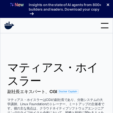
コ
✕
Insights on the state of AI agents from 800+
ン
builders and leaders. Download your copy
テ
ン
ツ
へ
検
ス
索
キ
ッ
製品
プ
マティアス・ホイ
サポート
料金プラン
スラー
ブログ
副社長エキスパート、CGI
Docker Captain
ドキュメント
マティアス・ホイスラーはCGIの副社長であり、分散システムの大
学講師、Linux Foundationのトレーナー、ミートアップの主催者で
サインイン
す。彼の主な焦点は、クラウドネイティブソフトウェアエンジニア
リングのライフサイクル全体において、戦略と技術に関わる人々を